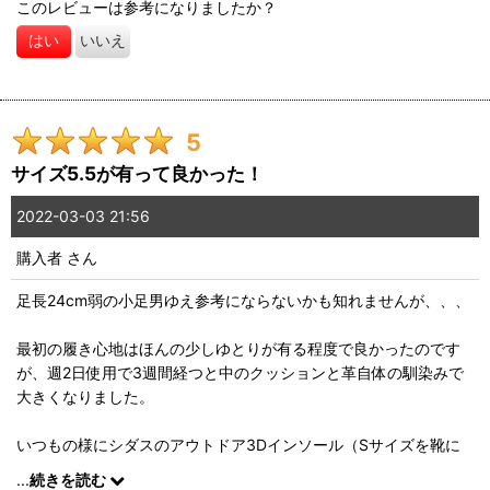
このレビューは参考になりましたか？
はい
いいえ
5
サイズ5.5が有って良かった！
2022-03-03 21:56
購入者
さん
足長24cm弱の小足男ゆえ参考にならないかも知れませんが、、、
最初の履き心地はほんの少しゆとりが有る程度で良かったのです
が、週2日使用で3週間経つと中のクッションと革自体の馴染みで
大きくなりました。
いつもの様にシダスのアウトドア3Dインソール（Sサイズを靴に
合わせてカットして）挿入後は足指が少し曲げれる&歩行時の踵は
...
続きを読む