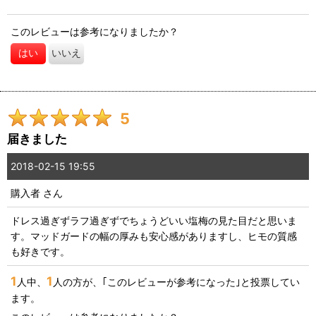
ちょっと浮く程度の理想のサイズ感となりました。
このレビューは参考になりましたか？
他店では6GBからのサイズ展開ばかりで購入するに至りませんで
したが、
はい
いいえ
こちらには5.5が有ってほんと嬉しかったです。
5
届きました
2018-02-15 19:55
購入者
さん
ドレス過ぎずラフ過ぎずでちょうどいい塩梅の見た目だと思いま
す。マッドガードの幅の厚みも安心感がありますし、ヒモの質感
も好きです。
1
1
人中、
人の方が、｢このレビューが参考になった｣と投票してい
ます。