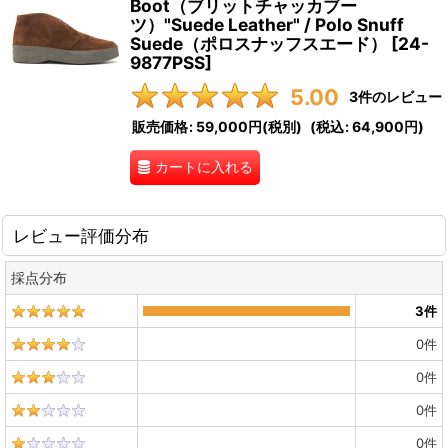
Boot（ブリットチャッカブー
ツ）"Suede Leather" / Polo Snuff
Suede（ポロスナッフスエード）
[
24-
9877PSS
]
5.00
3
件のレビュー
販売価格
:
59,000円
(税別)
(
税込
:
64,900円
)
カートに入れる
レビュー評価分布
採点分布
3
件
0
件
0
件
0
件
0
件