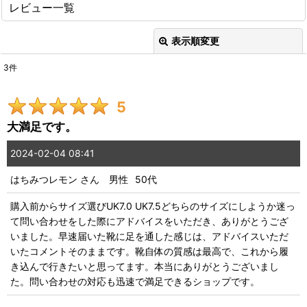
レビュー一覧
表示順変更
閉じる
3
件
レビュー検索
:
5
期間
:
大満足です。
星の数
:
2024-02-04 08:41
はちみつレモン
さん
男性
50代
年代
:
購入前からサイズ選びUK7.0 UK7.5どちらのサイズにしようか迷っ
て問い合わせをした際にアドバイスをいただき、ありがとうござ
性別
:
いました。早速届いた靴に足を通した感じは、アドバイスいただ
いたコメントそのままです。靴自体の質感は最高で、これから履
並び順
:
き込んで行きたいと思ってます。本当にありがとうございまし
た。問い合わせの対応も迅速で満足できるショップです。
絞り込む