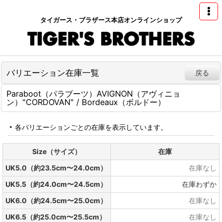
タイガース・ブラザース本店オンラインショップ
バリエーション在庫一覧
戻る
Paraboot（パラブーツ）AVIGNON（アヴィニョ
ン）"CORDOVAN" / Bordeaux（ボルドー）
各バリエーションごとの在庫を表示しています。
Size（サイズ）
在庫
UK5.0（約23.5cm〜24.0cm）
在庫なし
UK5.5（約24.0cm〜24.5cm）
在庫わずか
UK6.0（約24.5cm〜25.0cm）
在庫なし
UK6.5（約25.0cm〜25.5cm）
在庫なし