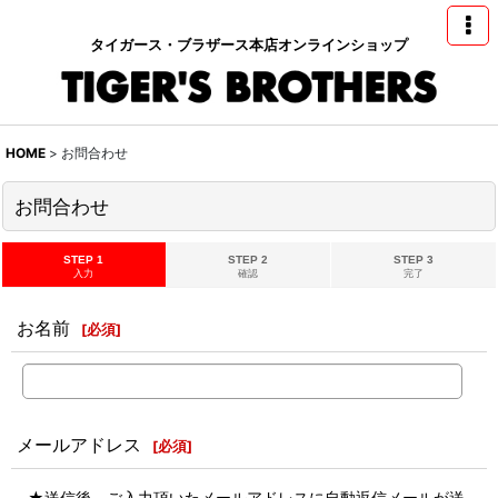
タイガース・ブラザース本店オンラインショップ
HOME
>
お問合わせ
お問合わせ
STEP 1
STEP 2
STEP 3
入力
確認
完了
お名前
[
必須
]
メールアドレス
[
必須
]
★送信後、ご入力頂いたメールアドレスに自動返信メールが送