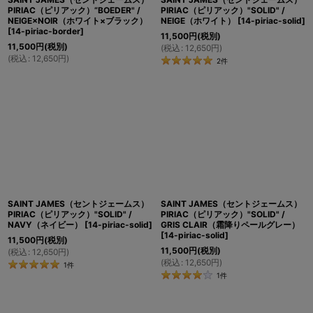
PIRIAC（ピリアック）”BOEDER" /
PIRIAC（ピリアック）"SOLID" /
NEIGE×NOIR（ホワイト×ブラック）
NEIGE（ホワイト）
[
14-piriac-solid
]
[
14-piriac-border
]
11,500
円
(税別)
11,500
円
(税別)
(
税込
:
12,650
円
)
(
税込
:
12,650
円
)
2
件
SAINT JAMES（セントジェームス）
SAINT JAMES（セントジェームス）
PIRIAC（ピリアック）"SOLID" /
PIRIAC（ピリアック）"SOLID" /
NAVY（ネイビー）
[
14-piriac-solid
]
GRIS CLAIR（霜降りペールグレー）
[
14-piriac-solid
]
11,500
円
(税別)
11,500
円
(税別)
(
税込
:
12,650
円
)
(
税込
:
12,650
円
)
1
件
1
件