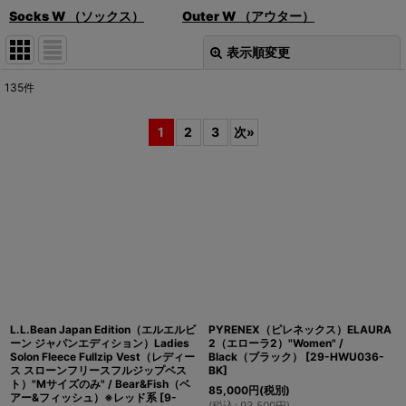
Socks W （ソックス）
Outer W （アウター）
表示順変更
閉じる
135
件
表示数
:
1
2
3
次
»
在庫あり
並び順
:
絞り込む
L.L.Bean Japan Edition（エルエルビ
PYRENEX（ピレネックス）ELAURA
ーン ジャパンエディション）Ladies
2（エローラ2）"Women" /
Solon Fleece Fullzip Vest（レディー
Black（ブラック）
[
29-HWU036-
ス スローンフリースフルジップベス
BK
]
ト）"Mサイズのみ" / Bear&Fish（ベ
85,000
円
(税別)
アー&フィッシュ）※レッド系
[
9-
(
税込
:
93,500
円
)