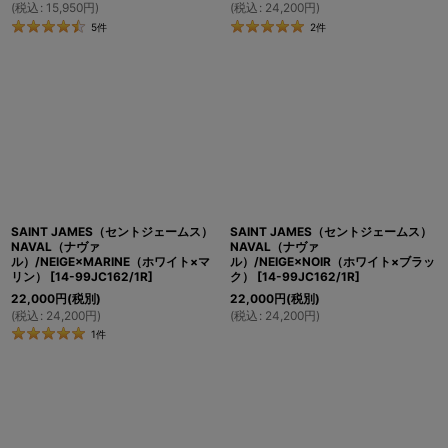
(
税込
:
15,950
円
)
(
税込
:
24,200
円
)
5
件
2
件
SAINT JAMES（セントジェームス）
SAINT JAMES（セントジェームス）
NAVAL（ナヴァ
NAVAL（ナヴァ
ル）/NEIGE×MARINE（ホワイト×マ
ル）/NEIGE×NOIR（ホワイト×ブラッ
リン）
[
14-99JC162/1R
]
ク）
[
14-99JC162/1R
]
22,000
円
(税別)
22,000
円
(税別)
(
税込
:
24,200
円
)
(
税込
:
24,200
円
)
1
件