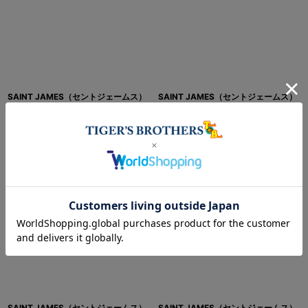
SAINT JAMES（セントジェームス）
SAINT JAMES（セントジェームス）
PIRIAC（ピリアック）"BORDER" /
PIRIAC（ピリアック）"BORDER" /
NEIGE×GITANE（ホワイト×コバルト
NEIGE×MARINE（ホワイト×マリン）
ブルー）
[
14-piriac-border
]
[
14-piriac-border
]
11,500
円
(税別)
9,500
円
(税別)
(
税込
:
12,650
円
)
(
税込
:
10,450
円
)
1
件
1
件
SAINT JAMES（セントジェームス）
SAINT JAMES（セントジェームス）