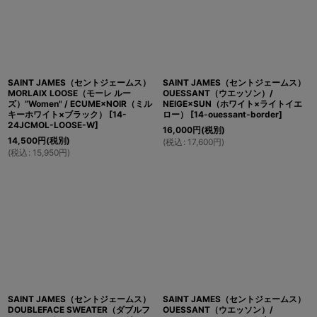
SAINT JAMES（セントジェームス）
SAINT JAMES（セントジェームス）
MORLAIX LOOSE（モーレ ルー
OUESSANT（ウエッソン）/
ズ）”Women" / ECUME×NOIR（ミル
NEIGE×SUN（ホワイト×ライトイエ
キーホワイト×ブラック）
[
14-
ロー）
[
14-ouessant-border
]
24JCMOL-LOOSE-W
]
16,000
円
(税別)
14,500
円
(税別)
(
税込
:
17,600
円
)
(
税込
:
15,950
円
)
SAINT JAMES（セントジェームス）
SAINT JAMES（セントジェームス）
DOUBLEFACE SWEATER（ダブルフ
OUESSANT（ウエッソン）/