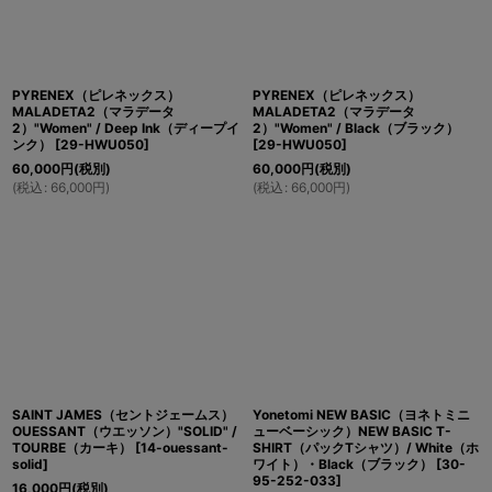
PYRENEX（ピレネックス）
PYRENEX（ピレネックス）
MALADETA2（マラデータ
MALADETA2（マラデータ
2）"Women" / Deep Ink（ディープイ
2）"Women" / Black（ブラック）
ンク）
[
29-HWU050
]
[
29-HWU050
]
60,000
円
(税別)
60,000
円
(税別)
(
税込
:
66,000
円
)
(
税込
:
66,000
円
)
SAINT JAMES（セントジェームス）
Yonetomi NEW BASIC（ヨネトミニ
OUESSANT（ウエッソン）"SOLID" /
ューベーシック）NEW BASIC T-
TOURBE（カーキ）
[
14-ouessant-
SHIRT（パックTシャツ）/ White（ホ
solid
]
ワイト）・Black（ブラック）
[
30-
95-252-033
]
16,000
円
(税別)