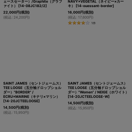
ェースセーター）/Graphite（グラフ
NAVY×VEGETAL（ネイビー×カー
ァイト）
[
14-08JC182/2
]
キ）
[
14-ouessant-border
]
22,000
円
(税別)
16,000
円
(税別)
(
税込
:
24,200
円
)
(
税込
:
17,600
円
)
1
件
SAINT JAMES（セントジェームス）
SAINT JAMES（セントジェームス）
TEE LOOSE（五分袖ドロップショル
TEE LOOSE（五分袖ドロップショル
ダー）"BORDER" /
ダー）"Women” / NEIGE（ホワイト）
ECRU×MARINE（キナリ×マリン）
[
14-20JCTEELOOSE-W
]
[
14-20JCTEELOOSE
]
14,500
円
(税別)
14,500
円
(税別)
(
税込
:
15,950
円
)
(
税込
:
15,950
円
)