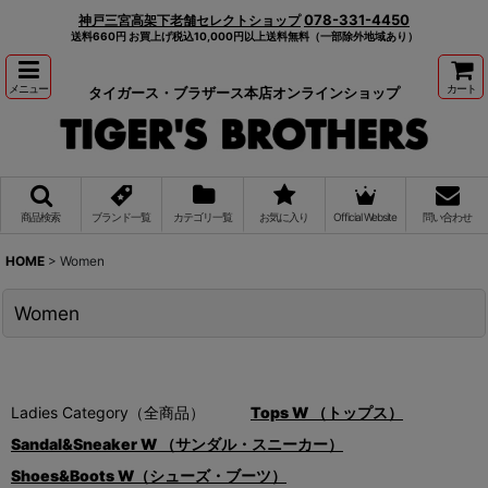
078-331-4450
神戸三宮高架下老舗セレクトショップ
送料660円 お買上げ税込10,000円以上送料無料（一部除外地域あり）
メニュー
カート
タイガース・ブラザース本店オンラインショップ
商品検索
ブランド一覧
カテゴリ一覧
お気に入り
Official Website
問い合わせ
HOME
>
Women
Women
Ladies Category（全商品）
Tops W （トップス）
Sandal&Sneaker W （サンダル・スニーカー）
Shoes&Boots W（シューズ・ブーツ）