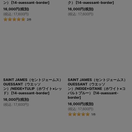
ン）
[
14-ouessant-border
]
ク）
[
14-ouessant-border
]
16,000
円
(税別)
16,000
円
(税別)
(
税込
:
17,600
円
)
(
税込
:
17,600
円
)
2
件
SAINT JAMES（セントジェームス）
SAINT JAMES（セントジェームス）
OUESSANT（ウエッソ
OUESSANT（ウエッソ
ン）/NEIGE×TULIP（ホワイト×レッ
ン）/NEIGE×GITANE（ホワイト×コ
ド）
[
14-ouessant-border
]
バルトブルー）
[
14-ouessant-
border
]
16,000
円
(税別)
16,000
円
(税別)
(
税込
:
17,600
円
)
(
税込
:
17,600
円
)
1
件