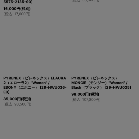
5575-2135-90
]
16,000
円
(税別)
(
税込
:
17,600
円
)
PYRENEX（ピレネックス）ELAURA
PYRENEX（ピレネックス）
2（エローラ2）"Women" /
MONGIE（モンジー）"Women" /
EBONY（エボニー）
[
29-HWU036-
Black（ブラック）
[
29-HWU035
]
EB
]
98,000
円
(税別)
85,000
円
(税別)
(
税込
:
107,800
円
)
(
税込
:
93,500
円
)