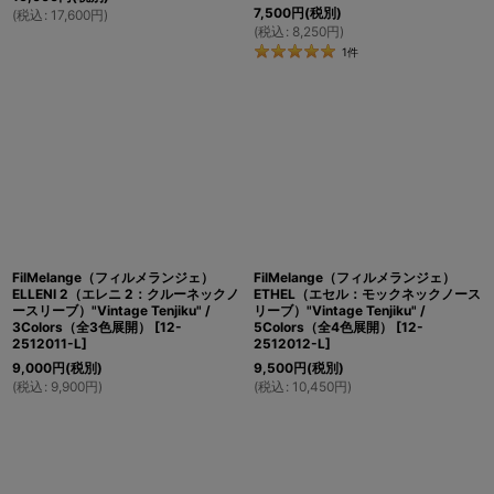
7,500
円
(税別)
(
税込
:
17,600
円
)
(
税込
:
8,250
円
)
1
件
FilMelange（フィルメランジェ）
FilMelange（フィルメランジェ）
ELLENI 2（エレニ 2：クルーネックノ
ETHEL（エセル：モックネックノース
ースリーブ）"Vintage Tenjiku" /
リーブ）"Vintage Tenjiku" /
3Colors（全3色展開）
[
12-
5Colors（全4色展開）
[
12-
2512011-L
]
2512012-L
]
9,000
円
(税別)
9,500
円
(税別)
(
税込
:
9,900
円
)
(
税込
:
10,450
円
)