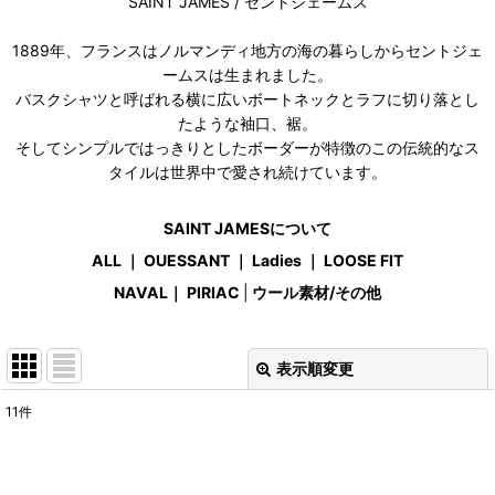
SAINT JAMES / セントジェームス
1889年、フランスはノルマンディ地方の海の暮らしからセントジェ
ームスは生まれました。
バスクシャツと呼ばれる横に広いボートネックとラフに切り落とし
たような袖口、裾。
そしてシンプルではっきりとしたボーダーが特徴のこの伝統的なス
タイルは世界中で愛され続けています。
SAINT JAMESについて
ALL
｜
OUESSANT
｜
Ladies
｜
LOOSE FIT
NAVAL
｜
PIRIAC
|
ウール素材/その他
表示順変更
閉じる
11
件
表示数
:
在庫あり