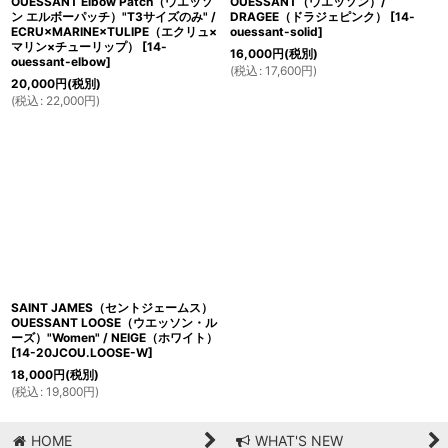
OUESSANT Elbow Patch（ウエッソ
OUESSANT（ウエッソン）/
ン エルボーパッチ）"T3サイズのみ" /
DRAGEE（ドラジェピンク）
[
14-
ECRU×MARINE×TULIPE（エクリュ×
ouessant-solid
]
マリン×チューリップ）
[
14-
16,000
円
(税別)
ouessant-elbow
]
(
税込
:
17,600
円
)
20,000
円
(税別)
(
税込
:
22,000
円
)
SAINT JAMES（セントジェームス）
OUESSANT LOOSE（ウエッソン・ル
ーズ）"Women" / NEIGE（ホワイト）
[
14-20JCOU.LOOSE-W
]
18,000
円
(税別)
(
税込
:
19,800
円
)
HOME
WHAT'S NEW