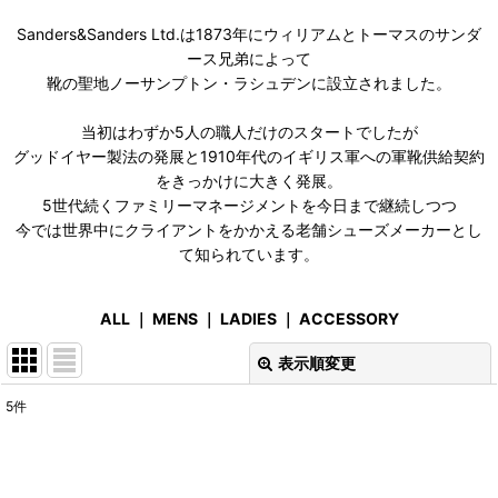
Sanders&Sanders Ltd.は1873年にウィリアムとトーマスのサンダ
ース兄弟によって
靴の聖地ノーサンプトン・ラシュデンに設立されました。
当初はわずか5人の職人だけのスタートでしたが
グッドイヤー製法の発展と1910年代のイギリス軍への軍靴供給契約
をきっかけに大きく発展。
5世代続くファミリーマネージメントを今日まで継続しつつ
今では世界中にクライアントをかかえる老舗シューズメーカーとし
て知られています。
ALL
｜
MENS
｜
LADIES
｜
ACCESSORY
表示順変更
閉じる
5
件
表示数
:
在庫あり