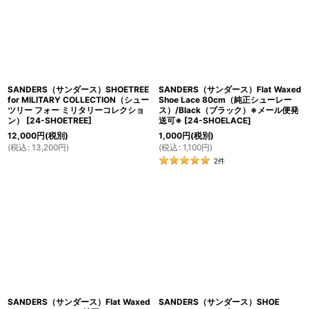
並び順
:
絞り込む
SANDERS（サンダース）SHOETREE
SANDERS（サンダース）Flat Waxed
for MILITARY COLLECTION（シュー
Shoe Lace 80cm（純正シューレー
ツリー フォー ミリタリーコレクショ
ス）/Black（ブラック）※メール便発
ン）
[
24-SHOETREE
]
送可※
[
24-SHOELACE
]
12,000
円
(税別)
1,000
円
(税別)
(
税込
:
13,200
円
)
(
税込
:
1,100
円
)
2
件
SANDERS（サンダース）Flat Waxed
SANDERS（サンダース）SHOE