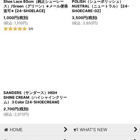
Shoe Lace 80cm（純正シューレー
POLISH（シューポリッシュ）
ス）/Green（グリーン）※メール便発
NUETRAL（ニュートラル）
[
24-
送可※
[
24-SHOELACE
]
SHOECARE-02
]
1,000
円
(税別)
3,500
円
(税別)
(
税込
:
1,100
円
)
(
税込
:
3,850
円
)
5
件
SANDERS（サンダース）HIGH
SHINE CREAM（ハイシャインクリー
ム）３Color
[
24-SHOECREAM
]
2,700
円
(税別)
(
税込
:
2,970
円
)
HOME
WHAT'S NEW