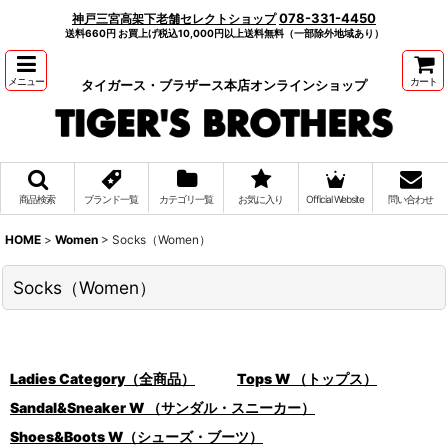
078-331-4450
神戸三宮高架下老舗セレクトショップ
送料660円 お買上げ税込10,000円以上送料無料（一部除外地域あり）
メニュー
カート
タイガース・ブラザース本店オンラインショップ
商品検索
ブランド一覧
カテゴリ一覧
お気に入り
Official Website
問い合わせ
HOME
>
Women
>
Socks（Women）
Socks（Women）
Ladies Category（全商品）
Tops W （トップス）
Sandal&Sneaker W （サンダル・スニーカー）
Shoes&Boots W（シューズ・ブーツ）