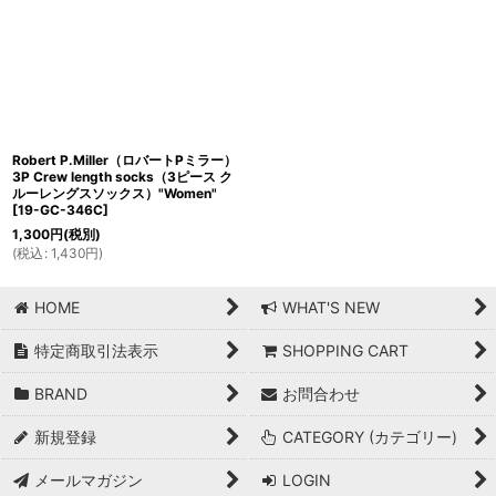
Robert P.Miller（ロバートPミラー）
3P Crew length socks（3ピース ク
ルーレングスソックス）"Women"
[
19-GC-346C
]
1,300
円
(税別)
(
税込
:
1,430
円
)
HOME
WHAT'S NEW
特定商取引法表示
SHOPPING CART
BRAND
お問合わせ
新規登録
CATEGORY (カテゴリー)
メールマガジン
LOGIN