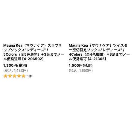
Mauna Kea（マウナケア）スラブネ
Mauna Kea（マウナケア）ツイスタ
ップソックス"レディース" /
ー杢切替えソックス"レディース" /
5Colors（全5色展開）※3足までメー
4Colors（全4色展開）※3足までメー
ル便発送可
[
4-206502
]
ル便発送可
[
4-21365
]
1,300
円
(税別)
1,500
円
(税別)
(
税込
:
1,430
円
)
(
税込
:
1,650
円
)
1
件