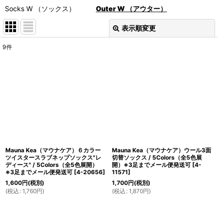
Socks W （ソックス）
Outer W （アウター）
表示順変更
閉じる
9
件
表示数
:
在庫あり
並び順
:
絞り込む
Mauna Kea（マウナケア）６カラー
Mauna Kea（マウナケア）ウール3面
ツイスタースラブネップソックス"レ
切替ソックス / 5Colors（全5色展
ディース" / 5Colors（全5色展開）
開）※3足までメール便発送可
[
4-
※3足までメール便発送可
[
4-20656
]
11571
]
1,600
円
(税別)
1,700
円
(税別)
(
税込
:
1,760
円
)
(
税込
:
1,870
円
)