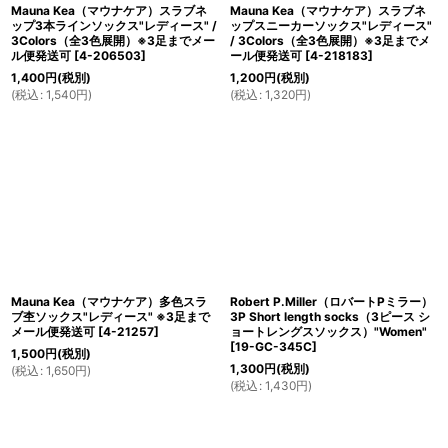
Mauna Kea（マウナケア）スラブネ
Mauna Kea（マウナケア）スラブネ
ップ3本ラインソックス"レディース" /
ップスニーカーソックス"レディース"
3Colors（全3色展開）※3足までメー
/ 3Colors（全3色展開）※3足までメ
ル便発送可
[
4-206503
]
ール便発送可
[
4-218183
]
1,400
円
(税別)
1,200
円
(税別)
(
税込
:
1,540
円
)
(
税込
:
1,320
円
)
Mauna Kea（マウナケア）多色スラ
Robert P.Miller（ロバートPミラー）
ブ杢ソックス"レディース" ※3足まで
3P Short length socks（3ピース シ
メール便発送可
[
4-21257
]
ョートレングスソックス）"Women"
[
19-GC-345C
]
1,500
円
(税別)
1,300
円
(税別)
(
税込
:
1,650
円
)
(
税込
:
1,430
円
)