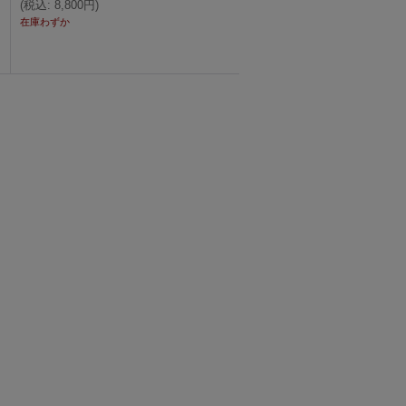
(
税込
:
8,800円
)
在庫わずか