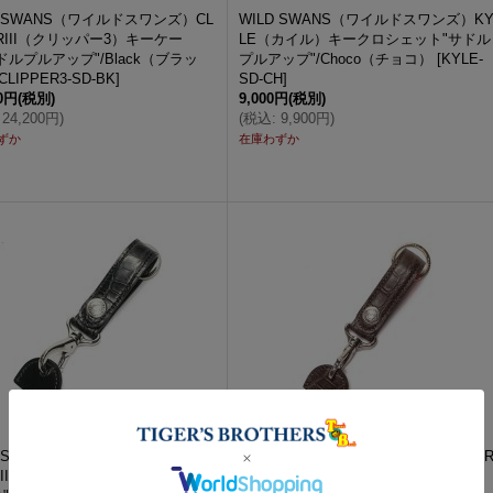
D SWANS（ワイルドスワンズ）CL
WILD SWANS（ワイルドスワンズ）K
ERIII（クリッパー3）キーケー
LE（カイル）キークロシェット"サドル
ドルプルアップ"/Black（ブラッ
プルアップ"/Choco（チョコ）
[
KYLE-
CLIPPER3-SD-BK
]
SD-CH
]
00円
(税別)
9,000円
(税別)
24,200円
)
(
税込
:
9,900円
)
ずか
在庫わずか
D SWANS（ワイルドスワンズ）BR
WILD SWANS（ワイルドスワンズ）B
HII（ブランチ2）キーホルダー/ブ
ANCHII（ブランチ2）キーホルダー/チ