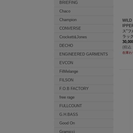
BRIEFING
Chaco
Champion
WIL
IPP
CONVERSE
ス"フ
ラッ
Crockett&Jones
30,0
DECHO
(
税込
:
在庫わ
ENGINEERED GARMENTS
EVCON
FilMelange
FILSON
F.O.B FACTORY
free rage
FULLCOUNT
G.H.BASS
Good On
Gramicci