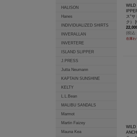
WIL
HALISON
IPP
Hanes
ス"サ
ク）
[
INDIVIDUALIZED SHIRTS
22,0
(
税込
:
INVERALLAN
在庫わ
INVERTERE
ISLAND SLIPPER
J.PRESS
Jutta Neumann
KAPTAIN SUNSHINE
KELTY
L.L.Bean
MALIBU SANDALS
Marmot
Martin Faizey
WIL
Mauna Kea
ANC