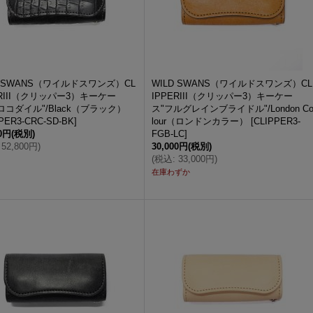
D SWANS（ワイルドスワンズ）CL
WILD SWANS（ワイルドスワンズ）CL
ERIII（クリッパー3）キーケー
IPPERIII（クリッパー3）キーケー
ロコダイル"/Black（ブラック）
ス"フルグレインブライドル"/London C
PER3-CRC-SD-BK
]
lour（ロンドンカラー）
[
CLIPPER3-
00円
(税別)
FGB-LC
]
52,800円
)
30,000円
(税別)
(
税込
:
33,000円
)
在庫わずか