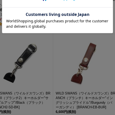
"クロコダイル"×ブラック"サドル
ョコ"クロコダイル"×オレンジ"ブッテー
ップ"
[
BRANCH2-CRC-ESD
]
ロ"
[
BRANCH2-CRC-BT
]
00円
(税別)
16,000円
(税別)
17,600円
)
(
税込
:
17,600円
)
ずか
在庫わずか
1
件
D SWANS（ワイルドスワンズ）BR
WILD SWANS（ワイルドスワンズ）B
HII（ブランチ2）キーホルダー"サ
ANCH（ブランチ）キーホルダー"イン
ルアップ"/Black（ブラック）
グリッシュブライドル"/Burgundy（バ
NCH2-SD-BK
]
ーガンディ）
[
BRANCH-EB-BUR
]
0円
(税別)
6,600円
(税別)