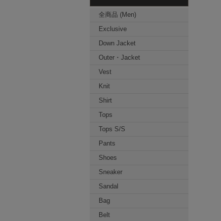
全商品 (Men)
Exclusive
Down Jacket
Outer・Jacket
Vest
Knit
Shirt
Tops
Tops S/S
Pants
Shoes
Sneaker
Sandal
Bag
Belt