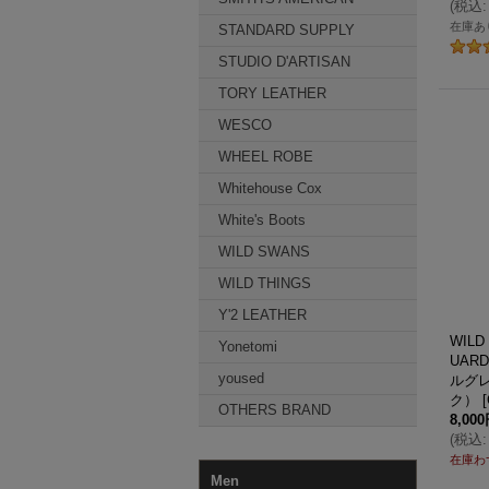
(
税込
:
在庫あ
STANDARD SUPPLY
STUDIO D'ARTISAN
TORY LEATHER
WESCO
WHEEL ROBE
Whitehouse Cox
White's Boots
WILD SWANS
WILD THINGS
Y'2 LEATHER
WIL
Yonetomi
UAR
yoused
ルグレ
ク）
[
OTHERS BRAND
8,00
(
税込
:
在庫わ
Men