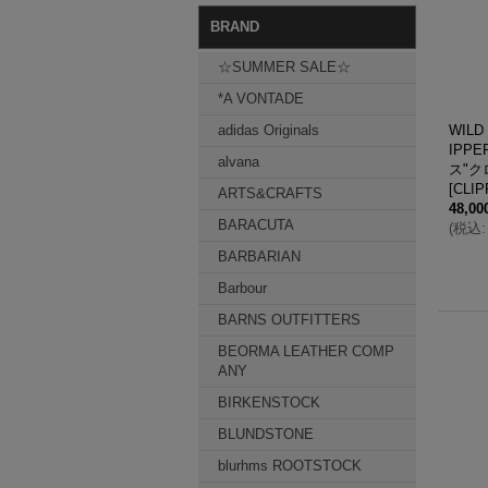
BRAND
☆SUMMER SALE☆
*A VONTADE
adidas Originals
WIL
IPP
alvana
ス"ク
[
CLIP
ARTS&CRAFTS
48,0
BARACUTA
(
税込
:
BARBARIAN
Barbour
BARNS OUTFITTERS
BEORMA LEATHER COMP
ANY
BIRKENSTOCK
BLUNDSTONE
blurhms ROOTSTOCK