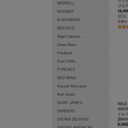
ラック
MERRELL
プルア
16,0
MODMNT
(
税込
:
M.MOWBRAY
在庫わ
NEEDLES
Nigel Cabourn
Owen Barry
Paraboot
Post O'Alls
PYRENEX
RED WING
Russell Moccasin
Rutt shoes
SAINT JAMES
WIL
ANC
SANDERS
ドルプ
SIERRA DESIGNS
[
BRA
8,00
SMITH'S AMERICAN