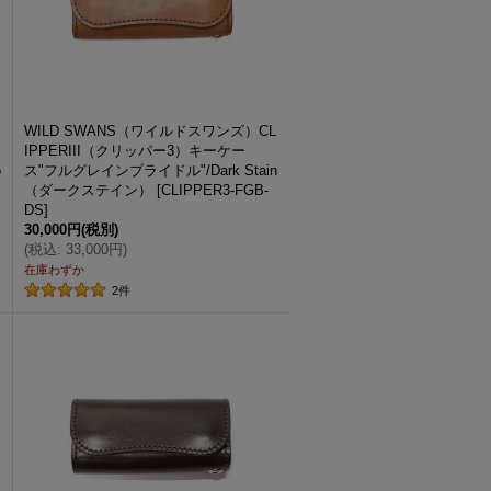
WILD SWANS（ワイルドスワンズ）CL
IPPERIII（クリッパー3）キーケー
o
ス"フルグレインブライドル"/Dark Stain
（ダークステイン）
[
CLIPPER3-FGB-
DS
]
30,000円
(税別)
(
税込
:
33,000円
)
在庫わずか
2
件