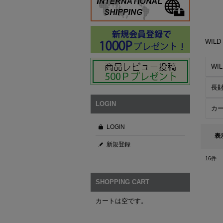
WIL
WI
長財
LOGIN
カ
LOGIN
表
新規登録
16
件
SHOPPING CART
カートは空です。