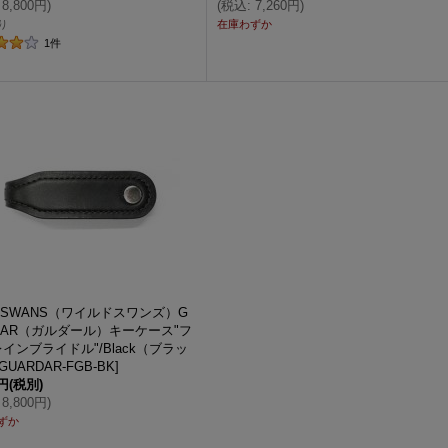
8,800円
)
(
税込
:
7,260円
)
り
在庫わずか
1
件
D SWANS（ワイルドスワンズ）G
DAR（ガルダール）キーケース"フ
インブライドル"/Black（ブラッ
GUARDAR-FGB-BK
]
0円
(税別)
8,800円
)
ずか