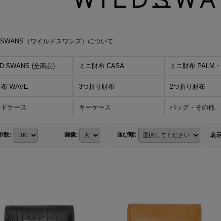
D SWANS（ワイルドスワンズ）について
LD SWANS (全商品)
ミニ財布 CASA
ミニ財布 PALM・P
布 WAVE
3つ折り財布
2つ折り財布
ードケース
キーケース
バッグ・その他
示数
:
画像
:
並び順
:
表