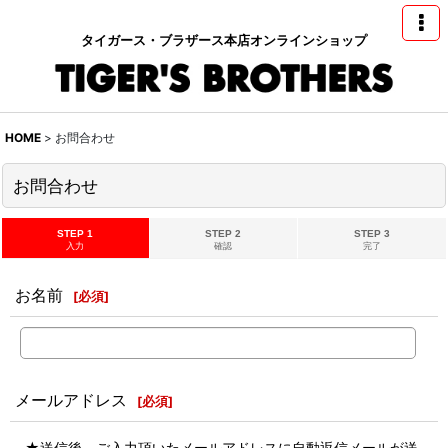
タイガース・ブラザース本店オンラインショップ
HOME
>
お問合わせ
お問合わせ
STEP 1
STEP 2
STEP 3
入力
確認
完了
お名前
[
必須
]
メールアドレス
[
必須
]
★送信後、ご入力頂いたメールアドレスに自動返信メールが送