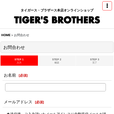
タイガース・ブラザース本店オンラインショップ
HOME
>
お問合わせ
お問合わせ
STEP 1
STEP 2
STEP 3
入力
確認
完了
お名前
[
必須
]
メールアドレス
[
必須
]
★送信後、ご入力頂いたメールアドレスに自動返信メールが送