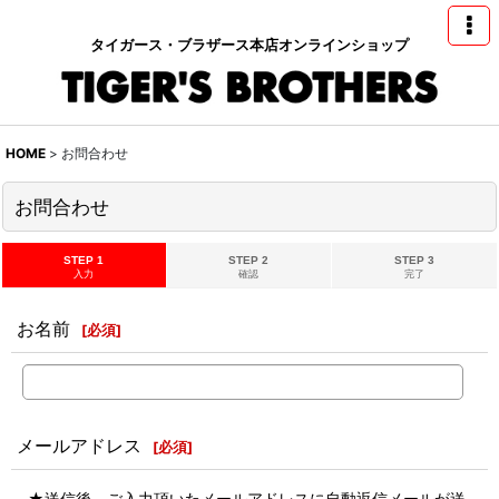
タイガース・ブラザース本店オンラインショップ
HOME
>
お問合わせ
お問合わせ
STEP 1
STEP 2
STEP 3
入力
確認
完了
お名前
[
必須
]
メールアドレス
[
必須
]
★送信後、ご入力頂いたメールアドレスに自動返信メールが送