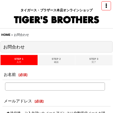
タイガース・ブラザース本店オンラインショップ
HOME
>
お問合わせ
お問合わせ
STEP 1
STEP 2
STEP 3
入力
確認
完了
お名前
[
必須
]
メールアドレス
[
必須
]
★送信後、ご入力頂いたメールアドレスに自動返信メールが送