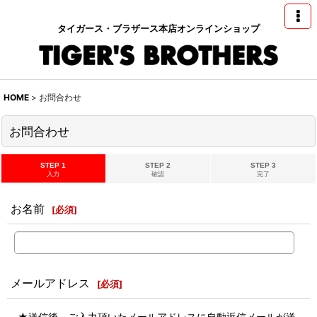
タイガース・ブラザース本店オンラインショップ
HOME
>
お問合わせ
お問合わせ
STEP 1
STEP 2
STEP 3
入力
確認
完了
お名前
[
必須
]
メールアドレス
[
必須
]
★送信後、ご入力頂いたメールアドレスに自動返信メールが送