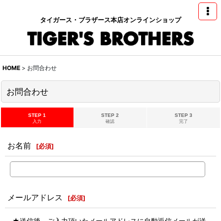
タイガース・ブラザース本店オンラインショップ
HOME
>
お問合わせ
お問合わせ
STEP 1
STEP 2
STEP 3
入力
確認
完了
お名前
[
必須
]
メールアドレス
[
必須
]
★送信後、ご入力頂いたメールアドレスに自動返信メールが送