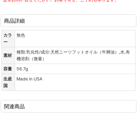
商品詳細
カラ
無色
ー
種類:乳化性/成分:天然ニーツフットオイル（牛脚油）,水,有
素材
機溶剤（微量）
容量
56.7g
生産
Made in USA
国
関連商品