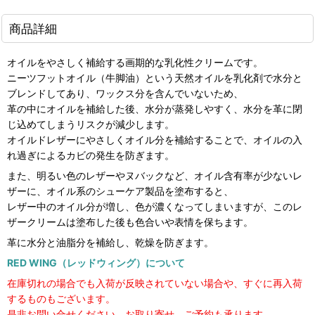
商品詳細
オイルをやさしく補給する画期的な乳化性クリームです。
ニーツフットオイル（牛脚油）という天然オイルを乳化剤で水分と
ブレンドしてあり、ワックス分を含んでいないため、
革の中にオイルを補給した後、水分が蒸発しやすく、水分を革に閉
じ込めてしまうリスクが減少します。
オイルドレザーにやさしくオイル分を補給することで、オイルの入
れ過ぎによるカビの発生を防ぎます。
また、明るい色のレザーやヌバックなど、オイル含有率が少ないレ
ザーに、オイル系のシューケア製品を塗布すると、
レザー中のオイル分が増し、色が濃くなってしまいますが、このレ
ザークリームは塗布した後も色合いや表情を保ちます。
革に水分と油脂分を補給し、乾燥を防ぎます。
RED WING（レッドウィング）について
在庫切れの場合でも入荷が反映されていない場合や、すぐに再入荷
するものもございます。
是非お問い合せください。お取り寄せ、ご予約も承ります。