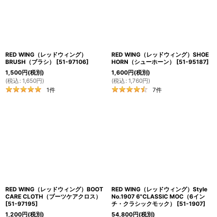
RED WING（レッドウィング）
RED WING（レッドウィング）SHOE
BRUSH（ブラシ）
[
51-97106
]
HORN（シューホーン）
[
51-95187
]
1,500
円
(税別)
1,600
円
(税別)
(
税込
:
1,650
円
)
(
税込
:
1,760
円
)
1
件
7
件
RED WING（レッドウィング）BOOT
RED WING（レッドウィング）Style
CARE CLOTH（ブーツケアクロス）
No.1907 6"CLASSIC MOC（6イン
[
51-97195
]
チ・クラシックモック）
[
51-1907
]
1,200
円
(税別)
54,800
円
(税別)