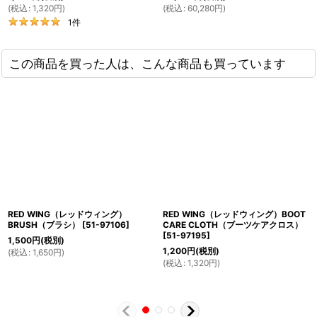
(
税込
:
1,320
円
)
(
税込
:
60,280
円
)
1
件
この商品を買った人は、こんな商品も買っています
RED WING（レッドウィング）
RED WING（レッドウィング）BOOT
BRUSH（ブラシ）
[
51-97106
]
CARE CLOTH（ブーツケアクロス）
[
51-97195
]
1,500
円
(税別)
1,200
円
(税別)
(
税込
:
1,650
円
)
(
税込
:
1,320
円
)