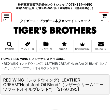
078-331-4450
神戸三宮高架下老舗セレクトショップ
送料660円 お買上げ税込10,000円以上送料無料（一部除外地域あり）
メニュー
カート
タイガース・ブラザース本店オンラインショップ
商品検索
ブランド一覧
カテゴリ一覧
お気に入り
Official Website
問い合わせ
HOME
>
RED WING
>
メンテナンスグッズetc..
>
RED WING（レッドウィング）LEATHER CREAM"Neatsfoot Oil Blend"（レザ
ークリーム"ニーツフットオイルブレンド"）
RED WING（レッドウィング）LEATHER
CREAM"Neatsfoot Oil Blend"（レザークリーム"ニー
ツフットオイルブレンド"）
[
51-97095
]