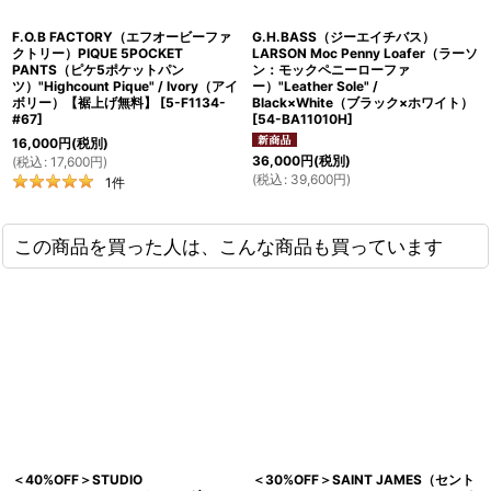
F.O.B FACTORY（エフオービーファ
G.H.BASS（ジーエイチバス）
クトリー）PIQUE 5POCKET
LARSON Moc Penny Loafer（ラーソ
PANTS（ピケ5ポケットパン
ン：モックペニーローファ
ツ）"Highcount Pique" / Ivory（アイ
ー）"Leather Sole" /
ボリー）【裾上げ無料】
[
5-F1134-
Black×White（ブラック×ホワイト）
#67
]
[
54-BA11010H
]
16,000
円
(税別)
36,000
円
(税別)
(
税込
:
17,600
円
)
(
税込
:
39,600
円
)
1
件
この商品を買った人は、こんな商品も買っています
＜40%OFF＞STUDIO
＜30%OFF＞SAINT JAMES（セント