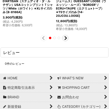
D'ARTISAN（ステュディオ・ダ・ル
ジェームス）OUESSANT LOOSE（ウ
チザン）USAコットンプリントＴシャ
エッソン・ルーズ）"BORDER" /
ツ / White（ホワイト）※XLサイズの
ECRU×TAUPE（エクリュ×トープ）
み
[
8-8166A
]
※T5サイズのみ
[
14-
20JCOU.LOOSE
]
3,900
円
(税別)
12,600
円
(税別)
(
税込
:
4,290
円
)
希望小売価格
:
6,500
円
(
税込
:
13,860
円
)
希望小売価格
:
18,000
円
レビュー
0
件のレビュー
HOME
WHAT'S NEW
特定商取引法表示
SHOPPING CART
BRAND
お問合わせ
新規登録
CATEGORY (カテゴリー)