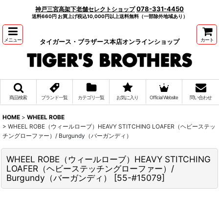
078-331-4450
神戸三宮高架下老舗セレクトショップ
送料660円 お買上げ税込10,000円以上送料無料（一部除外地域あり）
メニュー
カート
タイガース・ブラザース本店オンラインショップ
商品検索
ブランド一覧
カテゴリ一覧
お気に入り
Official Website
問い合わせ
HOME
>
WHEEL ROBE
>
WHEEL ROBE（ウィールローブ）HEAVY STITCHING LOAFER（ヘビーステッ
チングローファー）/ Burgundy（バーガンディ）
WHEEL ROBE（ウィールローブ）HEAVY STITCHING
LOAFER（ヘビーステッチングローファー）/
Burgundy（バーガンディ）
[
55-#15079
]