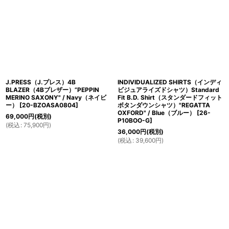
J.PRESS（J.プレス）4B
INDIVIDUALIZED SHIRTS（インディ
BLAZER（4Bブレザー）”PEPPIN
ビジュアライズドシャツ）Standard
MERINO SAXONY" / Navy（ネイビ
Fit B.D. Shirt（スタンダードフィット
ー）
[
20-BZOASA0804
]
ボタンダウンシャツ）"REGATTA
OXFORD" / Blue（ブルー）
[
26-
69,000
円
(税別)
P10BOO-G
]
(
税込
:
75,900
円
)
36,000
円
(税別)
(
税込
:
39,600
円
)