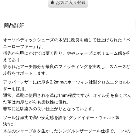
お気に入り登録
商品詳細
オーソペディックシューズの木型に改良を施して仕上げられた「ペ
ニーローファー」は、
指先から甲にかけては薄く削り、ややシャープにボリューム感を抑
えてあり、
絞られたアーチ部分が最良のフィッティングを実現し、スムーズな
歩行をサポートします。
アッパーレザーには厚さ2.2mmのホーウィン社製クロムエクセルレ
ザーを採用。
通常、革靴に使用される革は1mm程度ですが、オイル分を多く含ん
だ革は肉厚ながらも柔軟性に優れ、
非常に足馴染みの良い仕上がりとなっています。
ソールは頑丈で高い安定感を誇る"グッドイヤー・ウェルト製
法"に、
木型のシャープさを生かしたシングルレザーソール仕様で、コバの