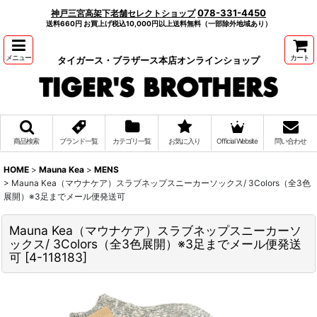
078-331-4450
神戸三宮高架下老舗セレクトショップ
送料660円 お買上げ税込10,000円以上送料無料（一部除外地域あり）
メニュー
カート
タイガース・ブラザース本店オンラインショップ
商品検索
ブランド一覧
カテゴリ一覧
お気に入り
Official Website
問い合わせ
HOME
>
Mauna Kea
>
MENS
>
Mauna Kea（マウナケア）スラブネップスニーカーソックス/ 3Colors（全3色
展開）※3足までメール便発送可
Mauna Kea（マウナケア）スラブネップスニーカーソ
ックス/ 3Colors（全3色展開）※3足までメール便発送
可
[
4-118183
]