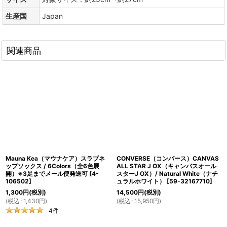
生産国
Japan
関連商品
Mauna Kea（マウナケア）スラブネ
CONVERSE（コンバース）CANVAS
ップソックス / 6Colors（全6色展
ALL STAR J OX（キャンバスオール
開）※3足までメール便発送可
[
4-
スターJ OX）/ Natural White（ナチ
106502
]
ュラルホワイト）
[
59-32167710
]
1,300
円
(税別)
14,500
円
(税別)
(
税込
:
1,430
円
)
(
税込
:
15,950
円
)
4
件