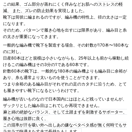
この結果、ゴム部分が蒸れにくく痒みなどお肌への
ストレスの軽
減、 また、ズレの防止効果
を実現しました。
靴下は筒状に編まれるのですが、編み機の特性上、径の太さは一定
になります。
そのため、パターンで履き心地を出すには限界があり、編み目と糸
の太さが重要になってきます。
一般的な編み機で靴下を製造する場合、その針数が170本〜180本な
のに対し、
日産80本ほどと規模は小さいながらも、25年以上も前から稼動し続
けるこの編み機はその3分の1である60本です。
針数60本の靴下は、一般的な180本の編み機よりも編み目に余裕が
あり、糸も通常より太いものを使うことができます。
つまり余裕のある編み目がそれぞれの足のカタチに沿うため、とて
も履きやすい靴下になるというわけです。
編み機が古いものなので日本国内にはほとんど残っていませんが、
ザックリとした編み目はこれでしか再現できません。
麻と綿の絶妙なバランス、そして土踏まずを刺激するサポーター、
履き心地は抜群に良く、
この混率が汗を吸い外へ出しあの嫌なベタベタ感が無く何時でもサ
ラサラで快適また丈夫で長持ちもします。