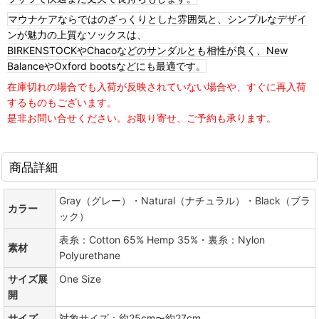
マウナケアならではのざっくりとした雰囲気と、シンプルなデザイ
ンが魅力の上質なソックスは、
BIRKENSTOCKやChacoなどのサンダルとも相性が良く、New
BalanceやOxford bootsなどにも最適です。
在庫切れの場合でも入荷が反映されていない場合や、すぐに再入荷
するものもございます。
是非お問い合せください。お取り寄せ、ご予約も承ります。
商品詳細
Gray（グレー）・Natural（ナチュラル）・Black（ブラ
カラー
ック）
表糸：Cotton 65% Hemp 35%・裏糸：Nylon
素材
Polyurethane
サイズ展
One Size
開
サイズ
対象サイズ：約25cm〜約27cm