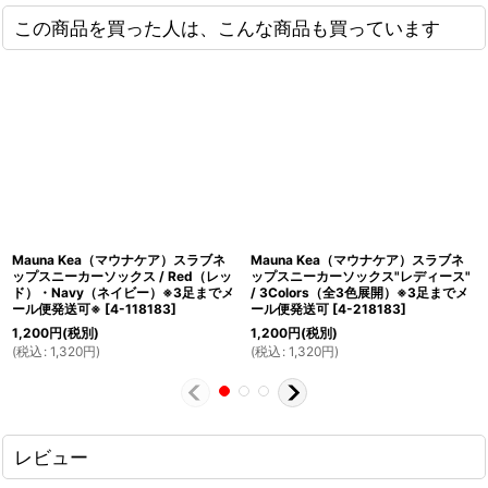
この商品を買った人は、こんな商品も買っています
Mauna Kea（マウナケア）スラブネ
Mauna Kea（マウナケア）スラブネ
ップスニーカーソックス / Red（レッ
ップスニーカーソックス"レディース"
ド）・Navy（ネイビー）※3足までメ
/ 3Colors（全3色展開）※3足までメ
ール便発送可※
[
4-118183
]
ール便発送可
[
4-218183
]
1,200
円
(税別)
1,200
円
(税別)
(
税込
:
1,320
円
)
(
税込
:
1,320
円
)
レビュー