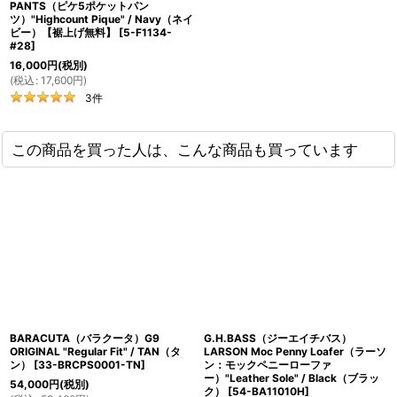
PANTS（ピケ5ポケットパン
ツ）"Highcount Pique" / Navy（ネイ
ビー）【裾上げ無料】
[
5-F1134-
#28
]
16,000
円
(税別)
(
税込
:
17,600
円
)
3
件
この商品を買った人は、こんな商品も買っています
BARACUTA（バラクータ）G9
G.H.BASS（ジーエイチバス）
ORIGINAL "Regular Fit" / TAN（タ
LARSON Moc Penny Loafer（ラーソ
ン）
[
33-BRCPS0001-TN
]
ン：モックペニーローファ
ー）"Leather Sole" / Black（ブラッ
54,000
円
(税別)
ク）
[
54-BA11010H
]