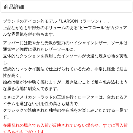
商品詳細
ブランドのアイコン的モデル「LARSON（ラーソン）」。
上品ながらも甲部分のボリュームのある"ビーフロール"がカジュア
ルな雰囲気を併せ持ちます。
アッパーには艶やかな光沢が魅力のハイシャインレザー、ソールは
通気性と強度に優れたレザーソールに、
立体的なクッションを採用したインソールが快適な履き心地を実現
し、
伝統的なマッケイ製法で仕上げられているため、非常に軽量で屈曲
性が高く、
始めは幅がやや狭く感じますが、履き込むことで足を包み込むよう
な履き心地に馴染んできます。
まさにアメリカントラッドの王道を行くローファーは、合わせるア
イテムを選ばない汎用性の高さも魅力で、
クラシックで洗練された独特の存在感をお楽しみいただける一足で
す。
在庫切れの場合でも入荷が反映されていない場合や、すぐに再入荷
するものもございます。