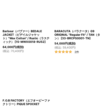
Barbour（バブァー）BEDALE
BARACUTA（バラクータ）G9
JACKET（ビデイルジャケッ
ORIGINAL "Regular Fit" / TAN（タ
ト）"Wax Cotton" / Rustic（ラステ
ン）
[
33-BRCPS0001-TN
]
ィック）
[
15-MWX0018-RU52
]
54,000
円
(税別)
64,000
円
(税別)
(
税込
:
59,400
円
)
(
税込
:
70,400
円
)
2
件
F.O.B FACTORY（エフオービーファ
クトリー）PIQUE 5POCKET