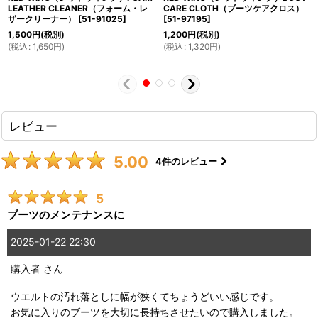
LEATHER CLEANER（フォーム・レ
CARE CLOTH（ブーツケアクロス）
ザークリーナー）
[
51-91025
]
[
51-97195
]
1,500
円
(税別)
1,200
円
(税別)
(
税込
:
1,650
円
)
(
税込
:
1,320
円
)
レビュー
5.00
4
件のレビュー
5
ブーツのメンテナンスに
2025-01-22 22:30
購入者
さん
ウエルトの汚れ落としに幅が狭くてちょうどいい感じです。
お気に入りのブーツを大切に長持ちさせたいので購入しました。