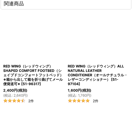
関連商品
RED WING（レッドウィング）
RED WING（レッドウィング）ALL
SHAPED COMFORT FOOTBED（シ
NATURAL LEATHER
ェイプドコンフォートフットベッド）
CONDITIONER（オールナチュラル・
※箱から出して箱を折り曲げてメール
レザーコンディショナー）
[
51-
便発送可※
[
51-96317
]
97104
]
2,400
円
(税別)
1,600
円
(税別)
(
税込
:
2,640
円
)
(
税込
:
1,760
円
)
2
件
2
件