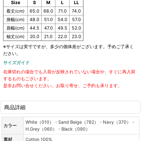
Size
S
M
L
LL
着丈(cm)
65.0
68.0
71.0
74.0
身幅(cm)
48.0
51.0
54.0
57.0
肩幅(cm)
44.5
47.0
49.5
52.0
袖丈(cm)
20.0
21.0
22.0
23.0
※サイズは実寸ですが、多少の個体差がございます。予めご了承く
ださい。
サイズガイド
在庫切れの場合でも入荷が反映されていない場合や、すぐに再入荷
するものもございます。
是非お問い合せください。お取り寄せ、ご予約も承ります。
商品詳細
White（010）・Sand Beige（782）・Navy（370）・
カラー
H.Grey（060）・Black（090）
素材
Cotton 100%