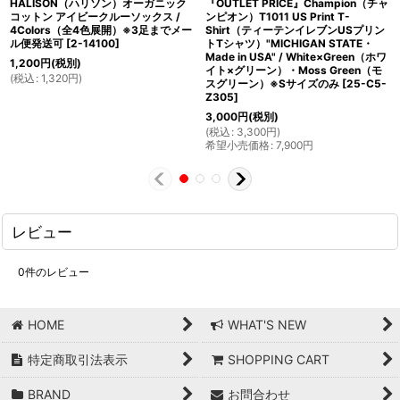
HALISON（ハリソン）オーガニック
『OUTLET PRICE』Champion（チャ
コットン アイビークルーソックス /
ンピオン）T1011 US Print T-
4Colors（全4色展開）※3足までメー
Shirt（ティーテンイレブンUSプリン
ル便発送可
[
2-14100
]
トTシャツ）"MICHIGAN STATE・
Made in USA" / White×Green（ホワ
1,200
円
(税別)
イト×グリーン）・Moss Green（モ
(
税込
:
1,320
円
)
スグリーン）※Sサイズのみ
[
25-C5-
Z305
]
3,000
円
(税別)
(
税込
:
3,300
円
)
希望小売価格
:
7,900
円
レビュー
0
件のレビュー
HOME
WHAT'S NEW
特定商取引法表示
SHOPPING CART
BRAND
お問合わせ