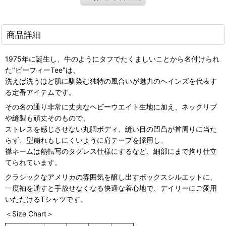
商品詳細
1975年に誕生し、牛のようにタフでたくましいことから名付けられ
た"ビーフィーTee"は、
洗えば洗うほど肌に馴染む独特の風合いが魅力のヘインズを代表す
る定番アイテムです。
その名の通り非常に丈夫なヘビーウエイト生地に加え、ネックリブ
や縫製も頑丈そのもので、
ストレスを感じさせない丸胴ボディ、縫い目の凹凸が首周りに当た
らず、型崩れもしにくいように肩テープを採用し、
襟ネームは熱転写のタグレス仕様にするなど、細部にまで拘り仕立
てられています。
クラシックなアメリカの雰囲気を醸し出すボックスシルエットに、
一度袖を通すと手放せなくなる快適な着心地で、デイリーにご愛用
いただけるTシャツです。
＜Size Chart＞