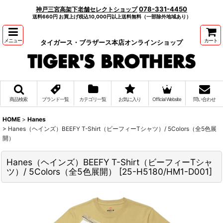
078-331-4450
神戸三宮高架下老舗セレクトショップ
送料660円 お買上げ税込10,000円以上送料無料（一部除外地域あり）
メニュー
カート
タイガース・ブラザース本店オンラインショップ
商品検索
ブランド一覧
カテゴリ一覧
お気に入り
Official Website
問い合わせ
HOME
>
Hanes
>
Hanes（ヘインズ）BEEFY T-Shirt（ビーフィーTシャツ）/ 5Colors（全5色展
開）
Hanes（ヘインズ）BEEFY T-Shirt（ビーフィーTシャ
ツ）/ 5Colors（全5色展開）
[
25-H5180/HM1-D001
]