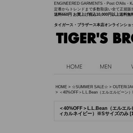
ENGINEERED GARMENTS・
Post O'Alls
定番からトレンドまで多数取扱い全て正規販
送料660円 お買上げ税込10,000円以上送
タイガース・ブラザース本店オンラインショ
HOME
>
☆SUMMER SALE☆
>
OUTER/JA
>
＜40%OFF＞L.L.Bean（エルエルビーン）M
＜40%OFF＞L.L.Bean（エルエルビ
ィカルネイビー）※Sサイズのみ
[