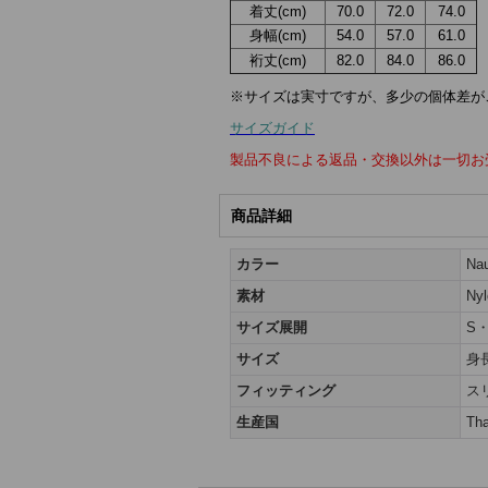
着丈(cm)
70.0
72.0
74.0
身幅(cm)
54.0
57.0
61.0
裄丈(cm)
82.0
84.0
86.0
※サイズは実寸ですが、多少の個体差が
サイズガイド
製品不良による返品・交換以外は一切お
商品詳細
カラー
Na
素材
Ny
サイズ展開
S
サイズ
身
フィッティング
ス
生産国
Tha