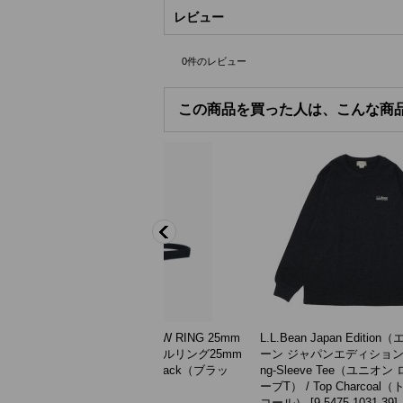
レビュー
0
件のレビュー
この商品を買った人は、こんな商
A（ベオーマ）W RING 25mm
L.L.Bean Japan Edition（エルエルビ
NG BELT（ダブルリング25mm
ーン ジャパンエディション）Union Lo
ベルト）/ Black（ブラッ
ng-Sleeve Tee（ユニオン ロングスリ
-B0915-BK
]
ーブT） / Top Charcoal（トップチャ
(税別)
コール）
[
9-5475-1031-39
]