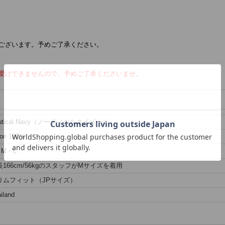
ございます。予めご了承ください。
受けできませんので、予めご了承くださいませ。
utical Navy（ノーティカルネイビー）
lon 100%
・M・L
長166cm/56kgのスタッフがMサイズを着用
リムフィット（JPサイズ）
iland