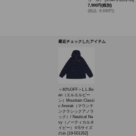
,100円
)
7,900円
(税別)
(
税込
:
8,690円
)
か
最近チェックしたアイテム
＜40%OFF＞L.L.Be
an（エルエルビー
ン）Mountain Classi
c Anorak（マウンテ
ンクラシックアノラ
ック）/ Nautical Na
vy（ノーティカルネ
イビー）※Sサイズ
のみ
[
19-501262
]