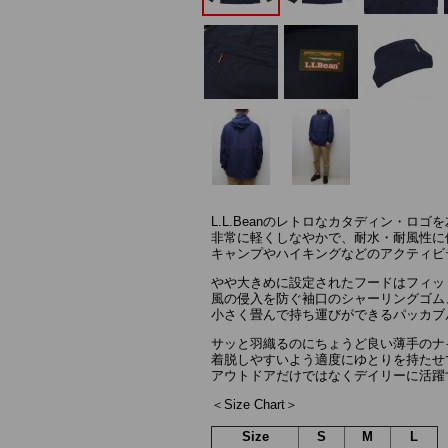
L.L.Beanのレトロなカタディン・
非常に軽くしなやかで、耐水・耐風性に
キャンプやハイキングなどのアクティビ
やや大きめに設定されたフードはフィッ
風の侵入を防ぐ袖口のシャーリングゴム
小さく畳んで持ち運びができるパッカブ
サッと羽織るのにちょうど良い薄手のナ
着脱しやすいよう適度にゆとりを持たせ
アウトドアだけではなくデイリーに活躍
＜Size Chart＞
Size
S
M
L