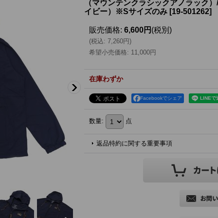
（マウンテンクラシックアノラック）/ Na
イビー）※Sサイズのみ
[
19-501262
]
販売価格
:
6,600円
(税別)
(
税込
:
7,260円
)
希望小売価格
:
11,000円
在庫わずか
Facebookでシェア
数量
:
点
返品特約に関する重要事項