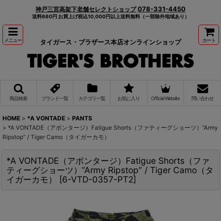
078-331-4450
神戸三宮高架下老舗セレクトショップ
送料660円 お買上げ税込10,000円以上送料無料（一部除外地域あり）
メニュー
カート
タイガース・ブラザース本店オンラインショップ
商品検索
ブランド一覧
カテゴリ一覧
お気に入り
Official Website
問い合わせ
HOME
>
*A VONTADE
>
PANTS
>
*A VONTADE（アボンタージ）Fatigue Shorts（ファティーグショーツ）”Army
Ripstop” / Tiger Camo（タイガーカモ）
*A VONTADE（アボンタージ）Fatigue Shorts（ファ
ティーグショーツ）”Army Ripstop” / Tiger Camo（タ
イガーカモ）
[
6-VTD-0357-PT2
]