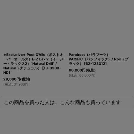
※Exclusive※ Post O'Alls（ポストオ
Paraboot（パラブーツ）
ーバーオールズ）E-Z Lax 2（イージ
PACIFIC（パシフィック）/ Noir（ブ
ー・ラックス2）"Natural Drill" /
ラック）
[
62-123312
]
Natural（ナチュラル）
[
13-3309-
60,000
円
(税別)
ND
]
(
税込
:
66,000
円
)
29,000
円
(税別)
(
税込
:
31,900
円
)
この商品を買った人は、こんな商品も買っています