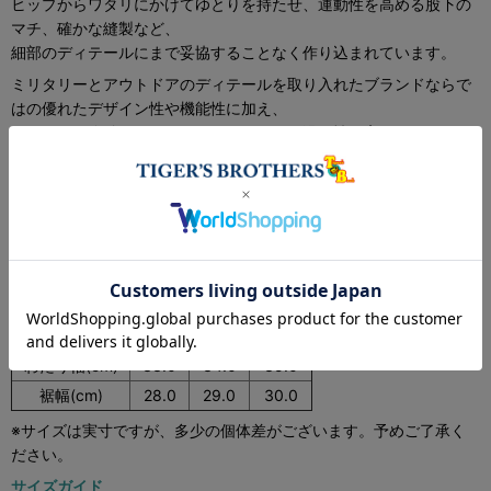
ヒップからワタリにかけてゆとりを持たせ、運動性を高める股下の
マチ、確かな縫製など、
細部のディテールにまで妥協することなく作り込まれています。
ミリタリーとアウトドアのディテールを取り入れたブランドならで
はの優れたデザイン性や機能性に加え、
スッキリと絶妙なバランスのシルエットで汎用性も高く、タウンユ
ースとしてはもちろんアウトドアシーンにも、
大人の方でもお穿きいただけるショーツに仕上げられています。
＜Size Chart＞
Size
S
M
L
ウエスト(cm)
72-80
76-84
80-88
股上(cm)
32.0
33.0
33.5
股下(cm)
21.0
21.5
22.0
わたり幅(cm)
33.0
34.0
35.0
裾幅(cm)
28.0
29.0
30.0
※サイズは実寸ですが、多少の個体差がございます。予めご了承く
ださい。
サイズガイド