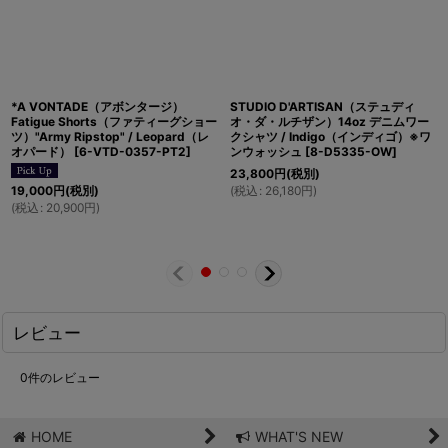
*A VONTADE（アボンタージ）
STUDIO D'ARTISAN（ステュディ
Fatigue Shorts（ファティーグショー
オ・ダ・ルチザン）14oz デニムワー
ツ）"Army Ripstop" / Leopard（レ
クシャツ / Indigo（インディゴ）※ワ
オパード）
[
6-VTD-0357-PT2
]
ンウォッシュ
[
8-D5335-OW
]
23,800
円
(税別)
(
税込
:
26,180
円
)
19,000
円
(税別)
(
税込
:
20,900
円
)
レビュー
0
件のレビュー
HOME
WHAT'S NEW