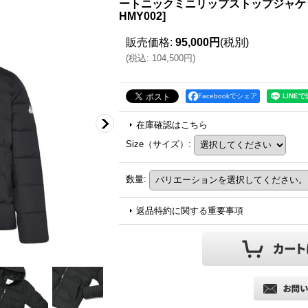
ートニックミニリップストップジャケット
HMY002
]
販売価格
:
95,000円
(税別)
(
税込
:
104,500円
)
Facebookでシェア
在庫確認はこちら
Size（サイズ）
:
数量
:
返品特約に関する重要事項