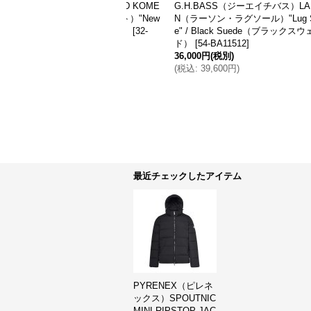
FF＞NEEDLES（ニードル
MERRELL（メレル）JUNGLE MOC
ck Pant（トラックパンツ）"P
（ジャングルモック）/Midnight（ミッ
ooth" / Brown（ブラウン）※L
ドナイト）
[
33-J60825
]
み
[
1-RW316-A
]
14,000円
(税別)
(税別)
(
税込
:
15,400円
)
,400円
)
価格
:
21,000円
か
最近チェックしたアイテム
PYRENEX（ピレネ
ックス）SPOUTNIC
MINI RIPSTOP JAC