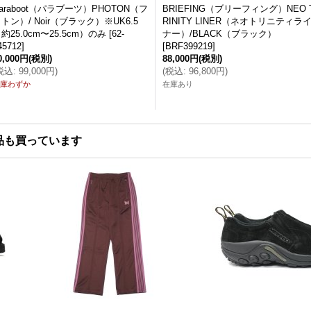
araboot（パラブーツ）PHOTON（フ
BRIEFING（ブリーフィング）NEO 
トン）/ Noir（ブラック）※UK6.5
RINITY LINER（ネオトリニティラ
約25.0cm〜25.5cm）のみ
[
62-
ナー）/BLACK（ブラック）
45712
]
[
BRF399219
]
0,000円
(税別)
88,000円
(税別)
税込
:
99,000円
)
(
税込
:
96,800円
)
庫わずか
在庫あり
品も買っています