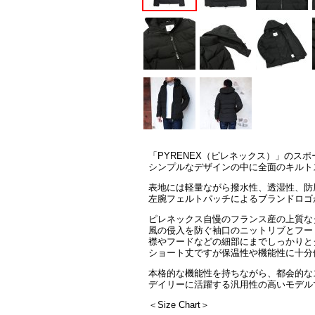
「PYRENEX（ピレネックス）」のス
シンプルなデザインの中に全面のキルト
表地には軽量ながら撥水性、透湿性、防
左腕フェルトパッチによるブランドロゴ
ピレネックス自慢のフランス産の上質な
風の侵入を防ぐ袖口のニットリブとフー
襟やフードなどの細部にまでしっかりと
ショート丈ですが保温性や機能性に十分
本格的な機能性を持ちながら、都会的な
デイリーに活躍する汎用性の高いモデル
＜Size Chart＞