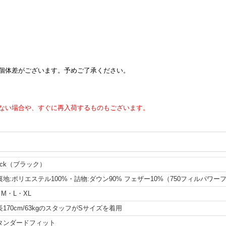
個体差がございます。予めご了承ください。
ない場合や、すぐに再入荷するものもございます。
lack（ブラック）
裏地:ポリエステル100%・詰物:ダウン90% フェザー10%（750フィルパワ
・M・L・XL
長170cm/63kgのスタッフがSサイズを着用
タンダードフィット