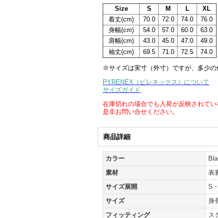
Size
S
M
L
XL
着丈(cm)
70.0
72.0
74.0
76.0
身幅(cm)
54.0
57.0
60.0
63.0
肩幅(cm)
43.0
45.0
47.0
49.0
袖丈(cm)
69.5
71.0
72.5
74.0
※サイズは実寸（外寸）ですが、多少の
PYRENEX（ピレネックス）について
サイズガイド
在庫切れの場合でも入荷が反映されてい
是非お問い合せください。
商品詳細
カラー
B
素材
表
サイズ展開
S
サイズ
身
フィッティング
ス