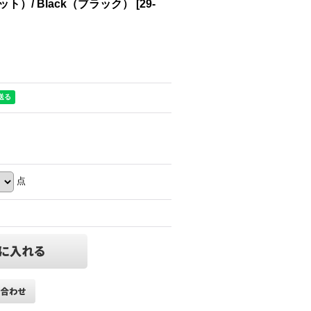
）/ Black（ブラック）
[
29-
点