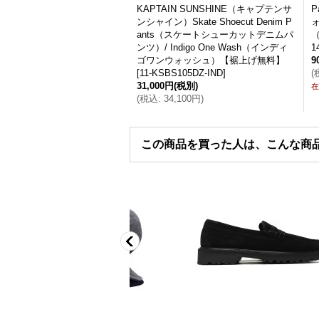
KAPTAIN SUNSHINE（キャプテンサ
P
ンシャイン）Skate Shoecut Denim P
ォ
ants（スケートシューカットデニムパ
（
ンツ）/ Indigo One Wash（インディ
1
ゴワンウォッシュ）【裾上げ無料】
9
[
11-KSBS105DZ-IND
]
(
31,000円
(税別)
在
(
税込
:
34,100円
)
この商品を買った人は、こんな商