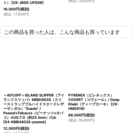
(
税込
:
39,600
円
)
ト）
[
29-JBSS-UFS06
]
16,000
円
(税別)
(
税込
:
17,600
円
)
この商品を買った人は、こんな商品も買っています
＜40%OFF＞ISLAND SLIPPER（アイ
PYRENEX（ピレネックス）
ランドスリッパ）KBBH403S（スリ
COVERT（コヴェール）/ Deep
ーストラップブルハイドスエードレザ
Khaki（ディープカーキ）
[
29-
ーサンダル）”Suede" /
HMS019
]
Peanut×Tobacco（ピーナッツ×タバ
88,000
円
(税別)
コ）※US:7.0（約25.0cm）のみ
(
税込
:
96,800
円
)
[
54-KBBH403S-peanut
]
12,000
円
(税別)