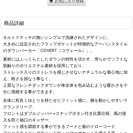
お気に入り登録
商品詳細
キルトステッチの無いシンプルで洗練されたデザインに、
大きめに設定されたフラップポケットが特徴的なアーバンスタイル
のダウンパーカー「COVERT（コヴェール）」。
素材にはふっくらとしたダウンの特性を活かす、滑らかでソフトな
肌触りのポリエステル素材を採用しており、
ストレッチ入りのストレスを感じさせないナチュラルな着心地に加
え、軽さを損なう事なく、
上質なフレンチダックダウンが体全体を包み込むような暖かさを十
分に堪能する事ができます。
全体に程良くゆとりを持たせたフィット感に、腕を動かしやすいラ
グランスリーブ、
フロントはダブルジッパー+スナップボタン付き比翼仕様、風の侵
入を防ぐ袖口のギャザー、
フィット感を調節する事ができるフードと裾のドローコード、
フリースライニングのハンドウォーマーポケットを備える等、ショ