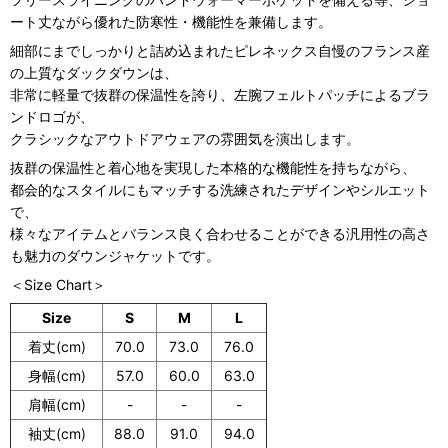
ート丈ながら優れた防寒性・機能性を兼備します。
細部にまでしっかりと詰め込まれたピレネックス自慢のフランス産
の上質なダックダウンは、
非常に軽量で抜群の保温性を誇り、左腕フェルトパッチによるブラ
ンドロゴが、
クラシックなアウトドアウェアの雰囲気を演出します。
抜群の保温性と着心地を実現した本格的な機能性を持ちながら、
都会的なスタイルにもマッチする洗練されたデザインやシルエット
で、
様々なアイテムとバランス良く合わせることができる汎用性の高さ
も魅力のダウンジャケットです。
＜Size Chart＞
Size
S
M
L
着丈(cm)
70.0
73.0
76.0
身幅(cm)
57.0
60.0
63.0
肩幅(cm)
-
-
-
袖丈(cm)
88.0
91.0
94.0