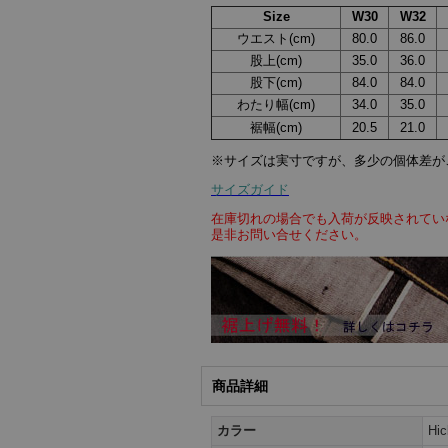
Size
W30
W32
ウエスト(cm)
80.0
86.0
股上(cm)
35.0
36.0
股下(cm)
84.0
84.0
わたり幅(cm)
34.0
35.0
裾幅(cm)
20.5
21.0
※サイズは実寸ですが、多少の個体差が
サイズガイド
在庫切れの場合でも入荷が反映されてい
是非お問い合せください。
商品詳細
カラー
Hi