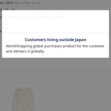
tton 100% ※ノンウォッシュ
0・32・34
長173cm/80kgのスタッフがW34サイズを着用
トレート
A