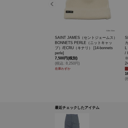
F＞SMITH'S AMERICAN
SMITH'S AMERICAN（スミスアメリ
メリカン）LES HALLES P
カン）LES HALLES painter（レアー
r（レアールペインター）/ Charco
ルペインター）"Uneven Corduroy：G
ャコールグレー）
[
9-4175-5031
]
arment dye" / Noir（ブラック）
[
9-
(税別)
5475-1070-49
]
930円
)
14,000円
(税別)
価格
:
9,000円
(
税込
:
15,400円
)
最近チェックしたアイテム