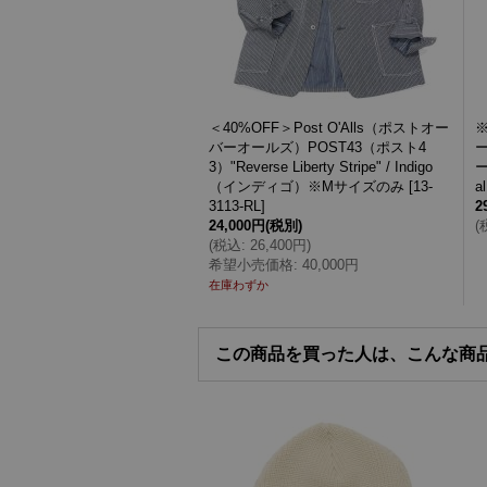
＜40%OFF＞Post O'Alls（ポストオー
※
バーオールズ）POST43（ポスト4
ー
3）"Reverse Liberty Stripe" / Indigo
ー
（インディゴ）※Mサイズのみ
[
13-
3113-RL
]
2
24,000円
(税別)
(
(
税込
:
26,400円
)
希望小売価格
:
40,000円
在庫わずか
この商品を買った人は、こんな商