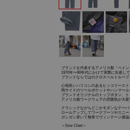
ブランドを代表するアメリカ製「ペイン
1970年〜90年代にかけて実際に生産
ブランドならではのクロスベルトループ
心地良いハリコシのあるヒッコリースト
両サイドのツールポケットやハンマール
ブランドオリジナルのトップボタン、ト
アメリカ製ワークウェアの雰囲気が大変
クラシックながらどこかモダンなテーパ
ロールアップしてワークブーツやスニー
ガシガシ穿いて無骨でヴィンテージ感溢
＜Size Chart＞