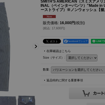
SMITH'S AMERICAN（スミスアメリカ
INAL（ペインターパンツ）"Made in USA
ーストライプ）※ノンウォッシュ【裾
販売価格
:
16,000円
(税別)
(
税込
:
17,600円
)
Facebookでシェア
在庫確認はこちら
Size（サイズ）
:
数量
:
返品特約に関する重要事項