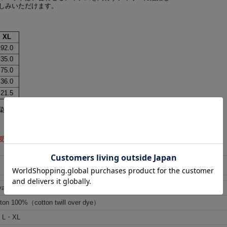
しみいただけます。
XL
92.0
35.0
75.0
36.0
21.5
染め上がりに多少の個体差がございます。予めご了承ください。
受けできませんので、予めご了承くださいませ。
oyal（ロイヤルブルー）
ton 100%（cotton twill over dye）
L・XL