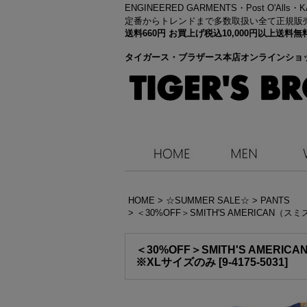
ENGINEERED GARMENTS・
Post O'Alls
定番からトレンドまで多数取扱い全て正規販
送料660円 お買上げ税込10,000円以上送
タイガース・ブラザース本店オンラインショ
HOME
>
☆SUMMER SALE☆
>
PANTS
>
＜30%OFF＞SMITH'S AMERICAN（
＜30%OFF＞SMITH'S AMER
※XLサイズのみ
[
9-4175-5031
]