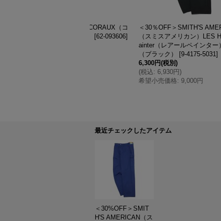
F＞SMITH'S AMERICAN
SMITH'S AMERICAN（スミスアメリ
メリカン）LES HALLES P
カン）LES HALLES painter（レアー
r（レアールペインター）/ Charco
ルペインター）"Uneven Corduroy：G
ャコールグレー）
[
9-4175-5031
]
arment dye" / Noir（ブラック）
[
9-
(税別)
5475-1070-49
]
930円
)
14,000円
(税別)
価格
:
9,000円
(
税込
:
15,400円
)
最近チェックしたアイテム
＜30%OFF＞SMIT
H'S AMERICAN（ス