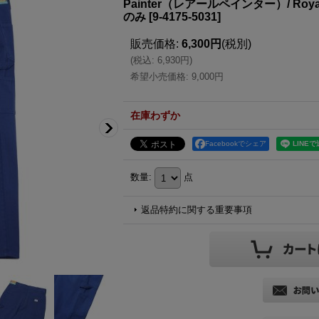
Painter（レアールペインター）/ R
のみ
[
9-4175-5031
]
販売価格
:
6,300円
(税別)
(
税込
:
6,930円
)
希望小売価格
:
9,000円
在庫わずか
Facebookでシェア
数量
:
点
返品特約に関する重要事項