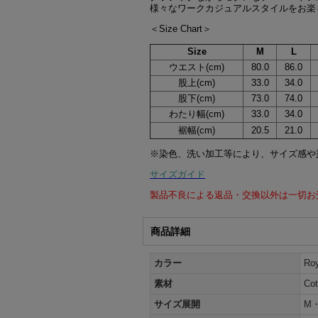
様々なワークカジュアルスタイルをお楽
＜Size Chart＞
Size
M
L
ウエスト(cm)
80.0
86.0
股上(cm)
33.0
34.0
股下(cm)
73.0
74.0
わたり幅(cm)
33.0
34.0
裾幅(cm)
20.5
21.0
※染色、洗い加工等により、サイズ感や
サイズガイド
製品不良による返品・交換以外は一切お
商品詳細
カラー
R
素材
Cot
サイズ展開
M・