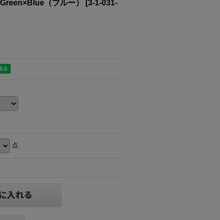
Green×Blue（ブルー）
[
3-1-031-
点