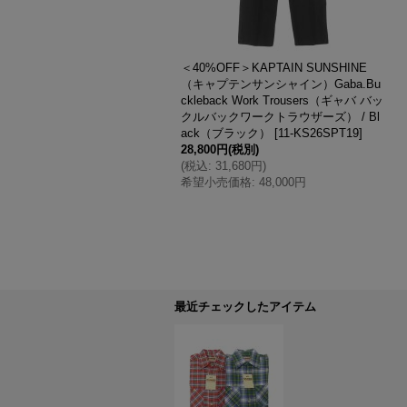
FF＞*A VONTADE（アボンタ
＜40%OFF＞KAPTAIN SUNSHINE
ping Shirts 4/5 Sleeve（ス
（キャプテンサンシャイン）Gaba.Bu
シャツ7分袖）"Hard Twist
ckleback Work Trousers（ギャバ バッ
ersucker" / White（ホワイト）
クルバックワークトラウザーズ） / Bl
ズのみ
[
6-VTD-0368-SH
]
ack（ブラック）
[
11-KS26SPT19
]
(税別)
28,800円
(税別)
,540円
)
(
税込
:
31,680円
)
価格
:
19,000円
希望小売価格
:
48,000円
か
最近チェックしたアイテム