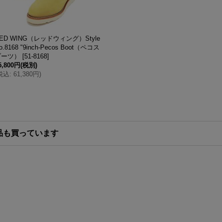
ED WING（レッドウィング）Style
o.8168 "9inch-Pecos Boot（ペコス
ブーツ）
[
51-8168
]
5,800円
(税別)
税込
:
61,380円
)
品も買っています