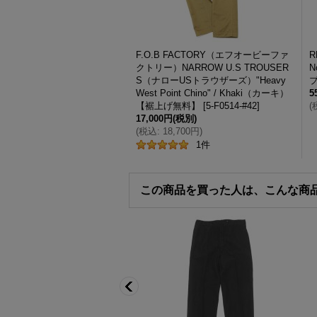
F.O.B FACTORY（エフオービーファ
R
クトリー）NARROW U.S TROUSER
N
S（ナローUSトラウザーズ）"Heavy
West Point Chino" / Khaki（カーキ）
5
【裾上げ無料】
[
5-F0514-#42
]
(
17,000円
(税別)
(
税込
:
18,700円
)
1
件
この商品を買った人は、こんな商