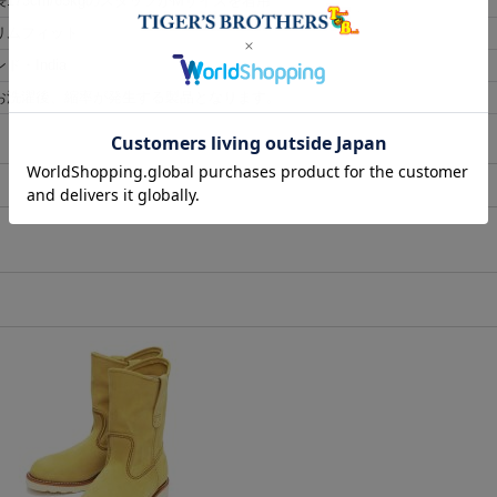
長173cm/65kgのスタッフがMサイズを着用
リムフィット
ド・India
お洗濯後、縮率が発生する製品となります。