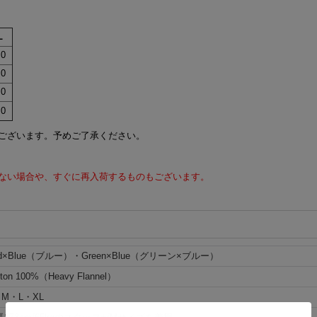
L
.0
.0
.0
.0
ございます。予めご了承ください。
ない場合や、すぐに再入荷するものもございます。
d×Blue（ブルー）・Green×Blue（グリーン×ブルー）
tton 100%（Heavy Flannel）
・M・L・XL