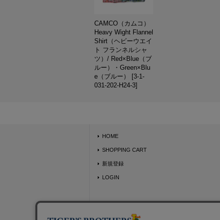
CAMCO（カムコ）
Heavy Wight Flannel
Shirt（ヘビーウエイ
ト フランネルシャ
ツ）/ Red×Blue（ブ
ルー）・Green×Blu
e（ブルー）
[
3-1-
031-202-H24-3
]
HOME
SHOPPING CART
新規登録
LOGIN