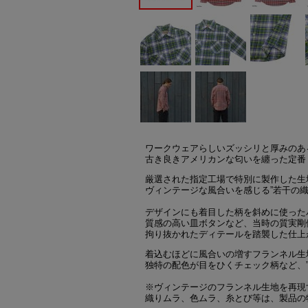
ワークウェアらしいズッシリと厚みのあ
古き良きアメリカンな匂いを纏った定番「Heavy 
厳選された指定工場で特別に製作した生
ヴィンテージな風合いを感じる”若干の
デザインにも着目した柄を斜めに使った
質感の高い皿ボタンなど、当時の質実剛
拘り抜かれたディテールを踏襲した仕上
着込むほどに風合いの増すフランネル生
独特の配色が目をひくチェック柄など、
※ヴィンテージのフランネル生地を再現
織りムラ、色ムラ、糸とび等は、製品の