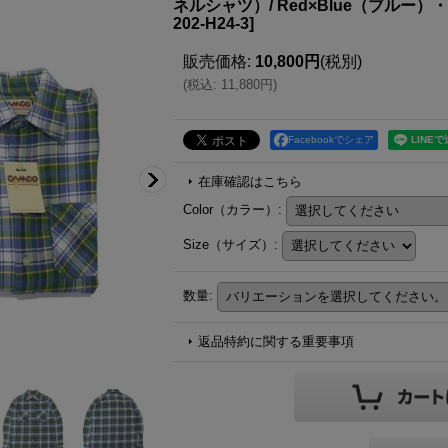
ネルシャツ）/ Red×Blue（ブルー）・
202-H24-3
]
販売価格
:
10,800円
(税別)
(
税込
:
11,880円
)
Facebookでシェア
在庫確認はこちら
Color（カラー）
:
Size（サイズ）
:
数量
:
返品特約に関する重要事項