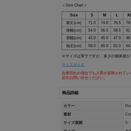
＜Size Chart＞
Size
S
M
L
X
着丈(cm)
71.0
74.0
76.5
79
身幅(cm)
54.0
56.5
58.5
61
肩幅(cm)
43.0
45.0
47.0
49
袖丈(cm)
59.0
60.0
62.0
64
※サイズは実寸ですが、多少の個体差が
サイズガイド
在庫切れの場合でも入荷が反映されてい
是非お問い合せください。
商品詳細
カラー
Re
素材
Co
サイズ展開
S