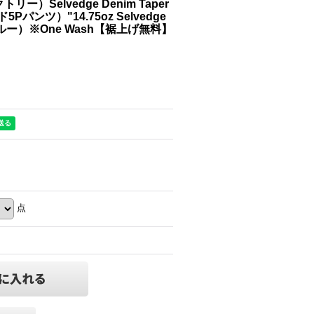
ー）Selvedge Denim Taper
パンツ）"14.75oz Selvedge
ィゴブルー）※One Wash【裾上げ無料】
点