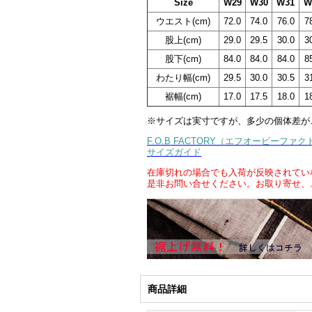
Size
W29
W30
W31
W
ウエスト(cm)
72.0
74.0
76.0
7
股上(cm)
29.0
29.5
30.0
3
股下(cm)
84.0
84.0
84.0
8
わたり幅(cm)
29.5
30.0
30.5
3
裾幅(cm)
17.0
17.5
18.0
1
※サイズは実寸ですが、多少の個体差が
F.O.B FACTORY（エフオービーファ
サイズガイド
在庫切れの場合でも入荷が反映されてい
是非お問い合せください。お取り寄せ、
商品詳細