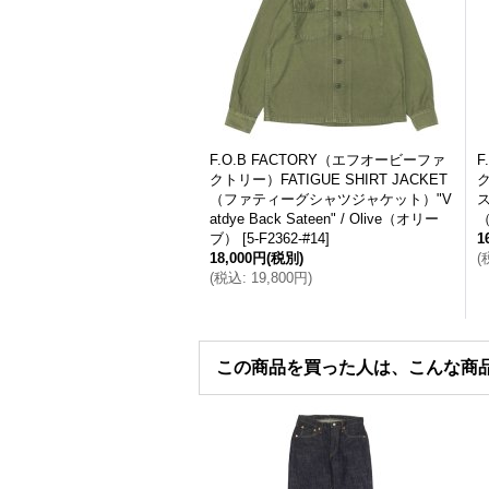
F.O.B FACTORY（エフオービーファ
F
クトリー）FATIGUE SHIRT JACKET
ク
（ファティーグシャツジャケット）"V
ス
atdye Back Sateen" / Olive（オリー
ブ）
[
5-F2362-#14
]
1
18,000円
(税別)
(
(
税込
:
19,800円
)
この商品を買った人は、こんな商