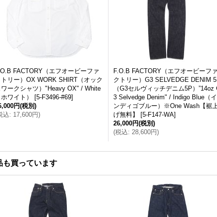
.O.B FACTORY（エフオービーファ
F.O.B FACTORY（エフオービーフ
トリー）OX WORK SHIRT（オック
クトリー）G3 SELVEDGE DENIM 5
ワークシャツ）"Heavy OX" / White
（G3セルヴィッチデニム5P）”14oz 
（ホワイト）
[
5-F3496-#69
]
3 Selvedge Denim" / Indigo Blue（イ
6,000円
(税別)
ンディゴブルー）※One Wash【裾
税込
:
17,600円
)
げ無料】
[
5-F147-WA
]
26,000円
(税別)
(
税込
:
28,600円
)
品も買っています