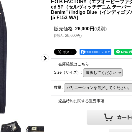
F.O.B FACTORY（エフオービーファクトリ
ed 5P（セルヴィッチデニム テーパード5P
Denim" / Indigo Blue（インデ
[
5-F153-WA
]
販売価格
:
26,000円
(税別)
(
税込
:
28,600円
)
Facebookでシェア
在庫確認はこちら
Size（サイズ）
:
数量
:
返品特約に関する重要事項