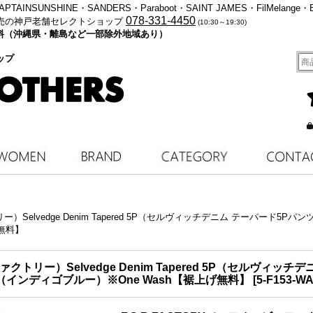
・KAPTAINSUNSHINE・SANDERS・Paraboot・SAINT JAMES・FilMelange・
078-331-4450
売の神戸老舗セレクトショップ
(10:30～19:30)
料無料（沖縄県・離島など一部除外地域あり）
ップ
lvedge Denim Tapered 5P（セルヴィッチデニム テーパード5Pパンツ）"14.75oz
無料】
ァクトリー）Selvedge Denim Tapered 5P（セルヴィッチ
igo Blue（インディゴブルー）※One Wash【裾上げ無料】
[
5-F153-W