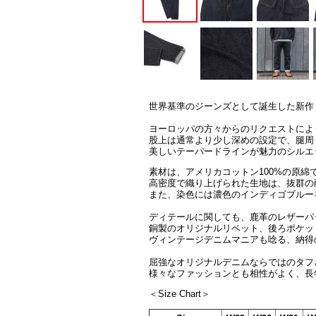
世界基準のジーンズとして誕生した新作「Selve
ヨーロッパの方々からのリクエストによ
股上は通常より少し深めの設定で、腿周
美しいテーパードラインが魅力のシルエ
素材は、アメリカコットン100%の原綿で作
高密度で織り上げられた生地は、抜群の
また、染色には濃色のインディゴブルー
ディテールに関しても、鹿革のレザーパ
銅製のオリジナルリベット、後ろポケッ
ヴィンテージデニムマニアも唸る、納得
屈強なオリジナルデニムならではのタフ
様々なファッションとも相性がよく、長
＜Size Chart＞