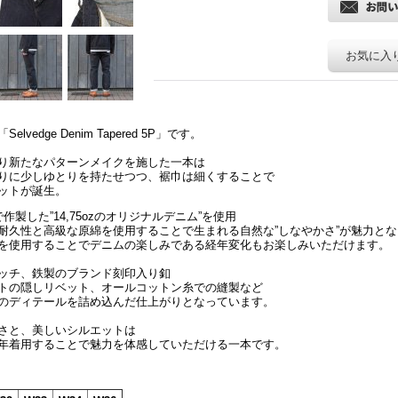
お気に入
dge Denim Tapered 5P」です。
り新たなパターンメイクを施した一本は
りに少しゆとりを持たせつつ、裾巾は細くすることで
ットが誕生。
製した”14,75ozのオリジナルデニム”を使用
耐久性と高級な原綿を使用することで生まれる自然な”しなやかさ”が魅力と
を使用することでデニムの楽しみである経年変化もお楽しみいただけます。
ッチ、鉄製のブランド刻印入り釦
トの隠しリベット、オールコットン糸での縫製など
のディテールを詰め込んだ仕上がりとなっています。
さと、美しいシルエットは
年着用することで魅力を体感していただける一本です。