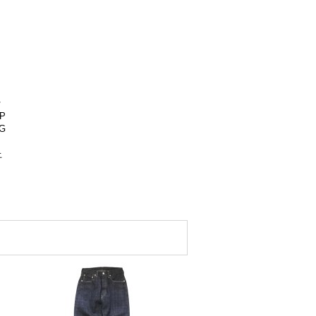
ァ
P
G
上