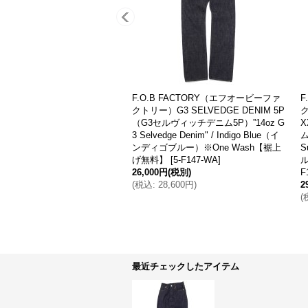
 FACTORY（エフオービーファ
FULLCOUNT（フルカウント）#0105
WWII SELVEDGE STRAIG
Wide Denim（ワイドデニム）"13.7oz
WIIセルヴィッチストレート5
Original Selvedge Denim" / Indigo Blue
Rocky Selvedge Denim" / In
（インディゴブルー）※One Wash
インディゴ）One Wash【裾上
【裾上げ無料】
[
7-0105W
]
[
5-F143-WA
]
33,800円
(税別)
(税別)
(
税込
:
37,180円
)
,700円
)
最近チェックしたアイテム