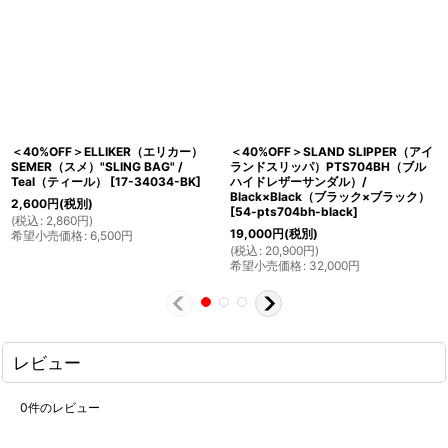
＜40%OFF＞ELLIKER（エリカー）
＜40%OFF＞SLAND SLIPPER（アイ
SEMER（スメ）"SLING BAG" /
ランドスリッパ）PTS704BH（ブル
Teal（ティール）
[
17-34034-BK
]
ハイドレザーサンダル）/
Black×Black（ブラック×ブラック）
2,600
円
(税別)
[
54-pts704bh-black
]
(
税込
:
2,860
円
)
19,000
円
(税別)
希望小売価格
:
6,500
円
(
税込
:
20,900
円
)
希望小売価格
:
32,000
円
レビュー
0
件のレビュー