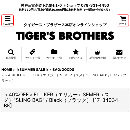
078-331-4450
神戸三宮高架下老舗セレクトショップ
送料660円 お買上げ税込10,000円以上送料無料（一部除外地域あり）
メニュー
カート
タイガース・ブラザース本店オンラインショップ
商品検索
ブランド一覧
カテゴリ一覧
お気に入り
Official Website
問い合わせ
HOME
>
☆SUMMER SALE☆
>
BAG/GOODS
>
＜40%OFF＞ELLIKER（エリカー）SEMER（スメ）"SLING BAG" / Black（ブ
ラック）
＜40%OFF＞ELLIKER（エリカー）SEMER（ス
メ）"SLING BAG" / Black（ブラック）
[
17-34034-
BK
]