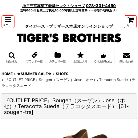
078-331-4450
神戸三宮高架下老舗セレクトショップ
送料660円 お買上げ税込10,000円以上送料無料（一部除外地域あり）
メニュー
カート
タイガース・ブラザース本店オンラインショップ
商品検索
ブランド一覧
カテゴリ一覧
お気に入り
Official Website
問い合わせ
HOME
>
☆SUMMER SALE☆
>
SHOES
>
『OUTLET PRICE』Sougen（スーゲン）Jose（ホセ）/ Teracotta Suede（テ
ラコッタスエード）
『OUTLET PRICE』Sougen（スーゲン）Jose（ホ
セ）/ Teracotta Suede（テラコッタスエード）
[
61-
sougen-trs
]