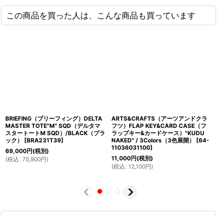
この商品を買った人は、こんな商品も買っています
BRIEFING（ブリーフィング）DELTA
ARTS&CRAFTS（アーツアンドクラ
MASTER TOTE"M" SQD（デルタマ
フツ）FLAP KEY&CARD CASE（フ
スタートートM SQD）/BLACK（ブラ
ラップキー&カードケース）"KUDU
ック）
[
BRA231T39
]
NAKED" / 3Colors（3色展開）
[
64-
11036031100
]
69,000
円
(税別)
11,000
円
(税別)
(
税込
:
75,900
円
)
(
税込
:
12,100
円
)