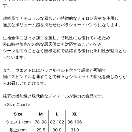
す。
超軽量でナチュラルな風合いが特徴的なナイロン素材を使用し
適度なボリューム感を持たせたパラシュートパンツになります。
生地全体にはっ水加工を施し、防風性にも優れているため
外出時や旅先での急な悪天候にも対応することができ
シーンを問うことなく臨機応変で活躍する優れた汎用性が魅力とな
っています。
また、ウエストにはバックルベルト付きで調整が可能で
裾にスピンドルを通すことで様々なシルエットの変化を楽しみなが
らお召しいただけます。
抜群の機能性と現代的なディテールが魅力の逸品です。
＜Size Chart＞
Size
M
L
XL
ウエスト(cm)
78-98
82-102
86-106
股上(cm)
29.5
30.0
31.0