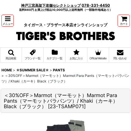
078-331-4450
神戸三宮高架下老舗セレクトショップ
送料660円 お買上げ税込10,000円以上送料無料（一部除外地域あり）
メニュー
カート
タイガース・ブラザース本店オンラインショップ
商品検索
ブランド一覧
カテゴリ一覧
お気に入り
Official Website
問い合わせ
HOME
>
☆SUMMER SALE☆
>
PANTS
>
＜30%OFF＞Marmot（マーモット）Marmot Para Pants（マーモットパラパン
ツ）/ Khaki（カーキ）Black（ブラック）
＜30%OFF＞Marmot（マーモット）Marmot Para
Pants（マーモットパラパンツ）/ Khaki（カーキ）
Black（ブラック）
[
23-TSAMP071
]