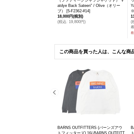
（ファティーグシャツジャケット）"V
リ
atdye Back Sateen" / Olive（オリー
Y
ブ）
[
5-F2362-#14
]
18,000円
(税別)
1
(
税込
:
19,800円
)
(
在
この商品を買った人は、こんな商
F＞BARNS OUTFITTERS×
BARNS OUTFITTERS（バーンズアウ
MAC（バーンズアウトフィッター
トフィッターズ）COZUN GUSSET P