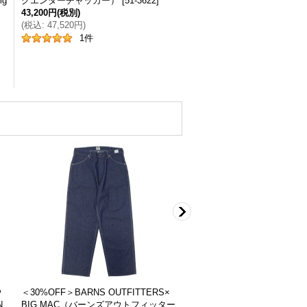
ig
クエンダーチャッカー）
[
51-3622
]
43,200円
(税別)
(
税込
:
47,520円
)
1
件