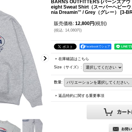
BARNS OUTFITTERS (バーンズアウ
eight Sweat Shirt（スーパーヘ
nia Dreamin'" / Grey（グレー）
[
3-B
販売価格
:
12,800円
(税別)
(
税込
:
14,080円
)
Facebookでシェア
在庫確認はこちら
Size（サイズ）
:
数量
:
返品特約に関する重要事項