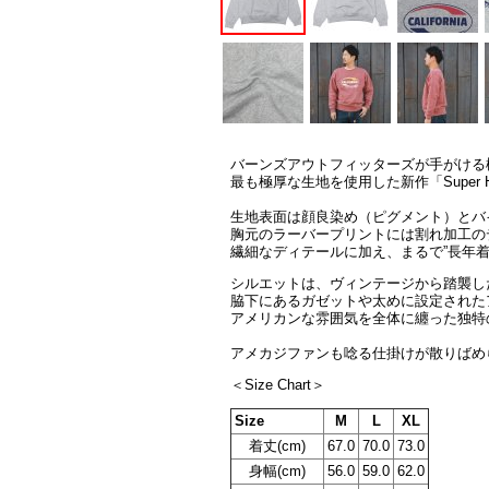
バーンズアウトフィッターズが手がける
最も極厚な生地を使用した新作「Super Heavy
生地表面は顔良染め（ピグメント）とバ
胸元のラーバープリントには割れ加工の
繊細なディテールに加え、まるで”長年
シルエットは、ヴィンテージから踏襲し
脇下にあるガゼットや太めに設定された
アメリカンな雰囲気を全体に纏った独特
アメカジファンも唸る仕掛けが散りばめ
＜Size Chart＞
Size
M
L
XL
着丈(cm)
67.0
70.0
73.0
身幅(cm)
56.0
59.0
62.0