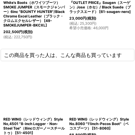
White's Boots（ホワイツブーツ）
『OUTLET PRICE』Sougen（スーゲ
SMOKE JUMPER（スモークジャンパ
ン）Jose（ホセ）/ Black Suede（ブ
ー）6inc "BOUNTY HUNTER"/Black
ラックスエード）
[
61-sougen-nero
]
Chrome Excel Leather（ブラック・
23,000
円
(税別)
クロムエクセルレザー）
[
49-
(
税込
:
25,300
円
)
SMOKEJUMPER-BKCXL
]
希望小売価格
:
46,000
円
202,500
円
(税別)
(
税込
:
222,750
円
)
この商品を買った人は、こんな商品も買っています
RED WING（レッドウィング）Style
RED WING（レッドウィング）Style
No,4501 "8-inch Logger・Non-
No.8060 "11inch-Pecos Boot"（ペ
Steel Toe"（8incロガーノースチール
コスブーツ）
[
51-8060
]
トゥ）
[
51-4501
]
68,800
円
(税別)