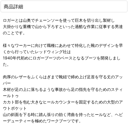
商品詳細
ロガーとは山奥でチェーンソーを使って巨木を切り出し製材し
大掛かりな重機で山から下ろすといった過酷な作業に従事する男達
のことです。
様々なワーカーに向けて職種にあわせて特化した靴のデザインを早
くから行っていたレッドウィング社は
1940年代初めにロガーブーツのベースとなるブーツを開発しまし
た。
肉厚のレザーをふくらはぎまで靴紐で締め上げ足首を守る丈のアッ
パー
木材が足の上に落ちるような事故から足の指先を守るためのスティ
ールトゥ
カカト部を包む大きなヒールカウンターを固定するための大型のア
ウトポケット
山の斜面を下る時に踏ん張りの効く湾曲を持ったヒールなど、ヘビ
ーデューティーを極めたワークブーツです。