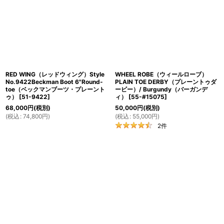
RED WING（レッドウィング）Style
WHEEL ROBE（ウィールローブ）
No.9422Beckman Boot 6"Round-
PLAIN TOE DERBY（プレーントゥダ
toe（ベックマンブーツ・プレーント
ービー）/ Burgundy（バーガンデ
ゥ）
[
51-9422
]
ィ）
[
55-#15075
]
68,000
円
(税別)
50,000
円
(税別)
(
税込
:
74,800
円
)
(
税込
:
55,000
円
)
2
件