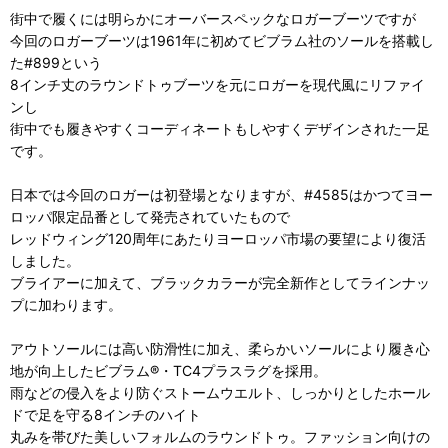
街中で履くには明らかにオーバースペックなロガーブーツですが
今回のロガーブーツは1961年に初めてビブラム社のソールを搭載し
た#899という
8インチ丈のラウンドトゥブーツを元にロガーを現代風にリファイ
ンし
街中でも履きやすくコーディネートもしやすくデザインされた一足
です。
日本では今回のロガーは初登場となりますが、#4585はかつてヨー
ロッパ限定品番として発売されていたもので
レッドウィング120周年にあたりヨーロッパ市場の要望により復活
しました。
ブライアーに加えて、ブラックカラーが完全新作としてラインナッ
プに加わります。
アウトソールには高い防滑性に加え、柔らかいソールにより履き心
地が向上したビブラム®・TC4プラスラグを採用。
雨などの侵入をより防ぐストームウエルト、しっかりとしたホール
ドで足を守る8インチのハイト
丸みを帯びた美しいフォルムのラウンドトゥ。ファッション向けの