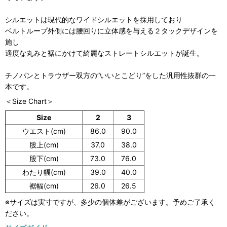
シルエットは現代的なワイドシルエットを採用しており
ベルトループ外側には腰回りに立体感を与える２タックデザインを
施し
適度な丸みと裾にかけて綺麗なストレートシルエットが誕生。
チノパンとトラウザー双方の”いいとこどり”をした汎用性抜群の一
本です。
＜Size Chart＞
Size
2
3
ウエスト(cm)
86.0
90.0
股上(cm)
37.0
38.0
股下(cm)
73.0
76.0
わたり幅(cm)
39.0
40.0
裾幅(cm)
26.0
26.5
※サイズは実寸ですが、多少の個体差がございます。予めご了承く
ださい。