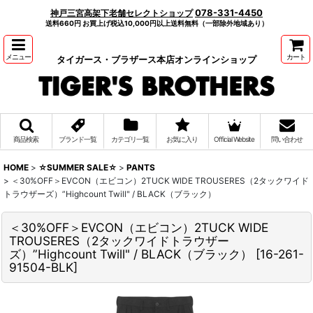
078-331-4450
神戸三宮高架下老舗セレクトショップ
送料660円 お買上げ税込10,000円以上送料無料（一部除外地域あり）
メニュー
カート
タイガース・ブラザース本店オンラインショップ
商品検索
ブランド一覧
カテゴリ一覧
お気に入り
Official Website
問い合わせ
HOME
>
☆SUMMER SALE☆
>
PANTS
>
＜30%OFF＞EVCON（エビコン）2TUCK WIDE TROUSERES（2タックワイド
トラウザーズ）”Highcount Twill" / BLACK（ブラック）
＜30%OFF＞EVCON（エビコン）2TUCK WIDE
TROUSERES（2タックワイドトラウザー
ズ）”Highcount Twill" / BLACK（ブラック）
[
16-261-
91504-BLK
]