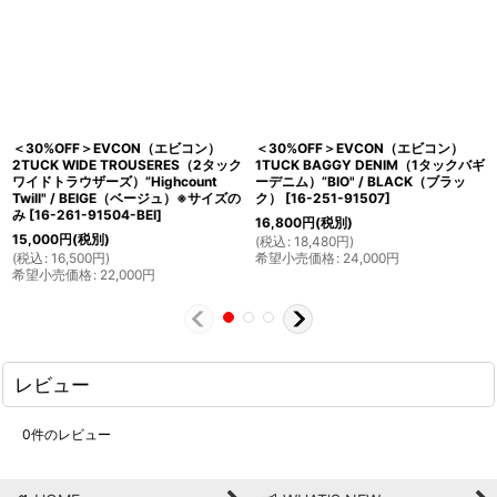
＜30%OFF＞EVCON（エビコン）
＜30%OFF＞EVCON（エビコン）
2TUCK WIDE TROUSERES（2タック
1TUCK BAGGY DENIM（1タックバギ
ワイドトラウザーズ）”Highcount
ーデニム）”BIO" / BLACK（ブラッ
Twill" / BEIGE（ベージュ）※サイズの
ク）
[
16-251-91507
]
み
[
16-261-91504-BEI
]
16,800
円
(税別)
15,000
円
(税別)
(
税込
:
18,480
円
)
(
税込
:
16,500
円
)
希望小売価格
:
24,000
円
希望小売価格
:
22,000
円
レビュー
0
件のレビュー