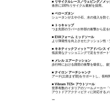
■
リサイクルレース／ウェビング／メッ
各所に100%リサイクル素材を採用。
■
ベローズタン
シュータンが土や小石、水の侵入を防ぐ
■
トゥキャップ
つま先部のラバーが外部の衝撃から足を
■
EVAフォーム ミッドソール
より弾発性を向上させたクッション性・
■
キネティックフィット™アドバンス 
低反発なクッショニングで足をサポート
■
メレル エアークッション
歩行時における踵部の衝撃を吸収し、疲
■
ナイロン アーチシャンク
アーチ(土踏まず部)をサポートし、長
■
Vibram TC5+ アウトソール
世界有数のイタリアのソールメーカー「
アウトドアアクティビティに対応するメ
ー