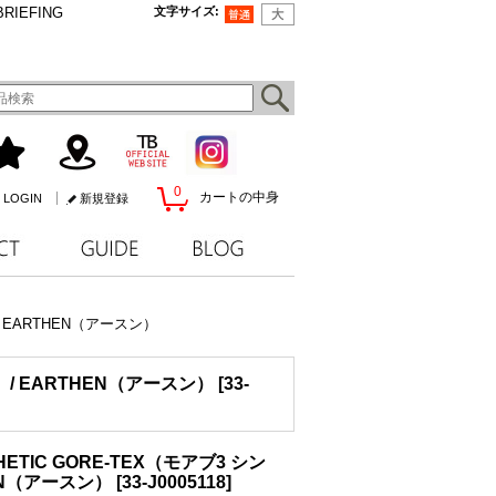
BRIEFING
文字サイズ
:
0
カートの中身
LOGIN
新規登録
/ EARTHEN（アースン）
）/ EARTHEN（アースン）
[
33-
ETIC GORE-TEX（モアブ3 シン
EN（アースン）
[
33-J0005118
]