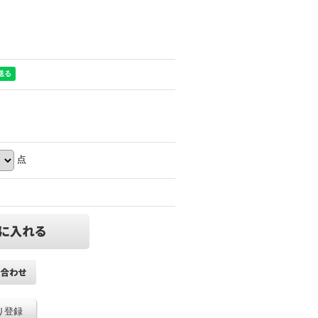
点
り登録