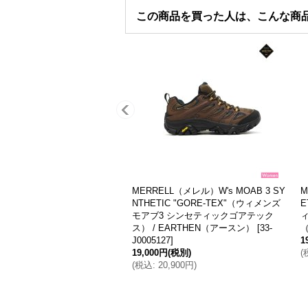
この商品を買った人は、こんな商
LL（メレル）W's MOAB 3 SY
＜40%OFF＞MERRELL（メレル）AG
IC "GORE-TEX"（ウィメンズ
ILITY PEAK 5 GORE-TEX（アジリテ
 シンセティックゴアテック
ィーピーク5ゴアテックス）/ Black×Bl
Black×Black（ブラック×ブラッ
ack（ブラック×ブラック）
[
33-
-J500426
]
J067745
]
(税別)
15,000円
(税別)
,900円
)
(
税込
:
16,500円
)
希望小売価格
:
25,000円