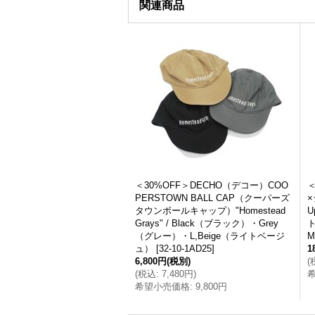
関連商品
＜30%OFF＞DECHO（デコー）COO
＜
PERSTOWN BALL CAP（クーパーズ
タウンボールキャップ）"Homestead
U
Grays" / Black（ブラック）・Grey
ト
（グレー）・L,Beige（ライトベージ
M
ュ）
[
32-10-1AD25
]
1
6,800円
(税別)
(
(
税込
:
7,480円
)
希望小売価格
:
9,800円