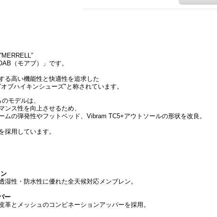
ERRELL”
OAB（モアブ）」です。
する高い機能性と快適性を追求した
グオブハイキンシューズ"と称されています。
らのモデルは、
マンス性を向上させるため、
ムの弾発性やフットベッド、Vibram TC5+アウトソールの形状を改良。
を採用しています。
レン
透湿性・防水性に優れた全天候対応メンブレン。
パー
皮革とメッシュのコンビネーションアッパーを採用。