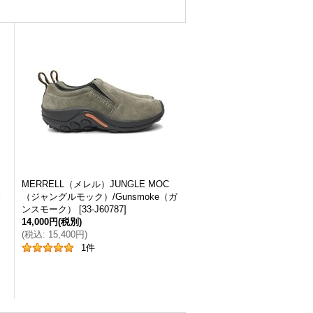
ト
MERRELL（メレル）JUNGLE MOC
l
（ジャングルモック）/Gunsmoke（ガ
ンスモーク）
[
33-J60787
]
14,000円
(税別)
(
税込
:
15,400円
)
1
件