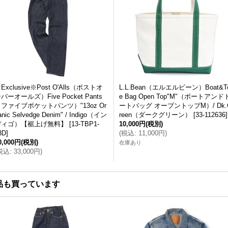
Exclusive※Post O'Alls（ポストオ
L.L.Bean（エルエルビーン）Boat&T
バーオールズ）Five Pocket Pants
e Bag Open Top"M"（ボートアンド
ファイブポケットパンツ）"13oz Or
ートバッグ オープントップM）/ Dk.
anic Selvedge Denim" / Indigo（イン
reen（ダークグリーン）
[
33-112636
]
ディゴ）【裾上げ無料】
[
13-TBP1-
10,000円
(税別)
3D
]
(
税込
:
11,000円
)
0,000円
(税別)
在庫あり
税込
:
33,000円
)
品も買っています