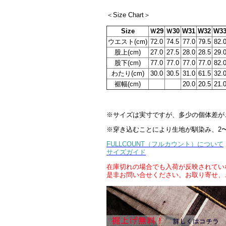
＜Size Chart＞
Size
Ｗ29
Ｗ30
W31
W32
W3
ウエスト(cm)
72.0
74.5
77.0
79.5
82.
股上(cm)
27.0
27.5
28.0
28.5
29.
股下(cm)
77.0
77.0
77.0
77.0
82.
わたり(cm)
30.0
30.5
31.0
61.5
32.
裾幅(cm)
20.0
20.5
21.
※サイズは実寸ですが、多少の個体差が
※穿き込むことにより生地が馴染み、2〜
FULLCOUNT（フルカウント）について
サイズガイド
在庫切れの場合でも入荷が反映されてい
是非お問い合せください。お取り寄せ、