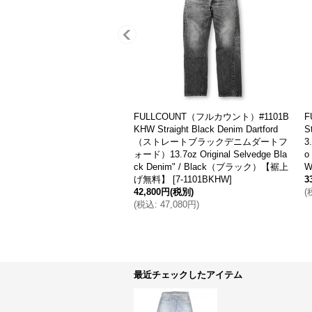
OUNT（フルカウント）#1108
FULLCOUNT（フルカウント）#1110 T
traight Denim（スリムストレー
apered Denim（テーパードデニム）"1
.7oz Original Selvedge D
3.7oz Original Selvedge Denim" / Indig
/ Indigo Blue（インディゴブル
o Blue（インディゴブルー）※One W
ne Wash【裾上げ無料】
[
7-
ash【裾上げ無料】
[
7-1110W
]
33,800円
(税別)
(税別)
(
税込
:
37,180円
)
,180円
)
最近チェックしたアイテム