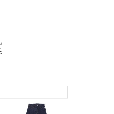
ot
ト
G