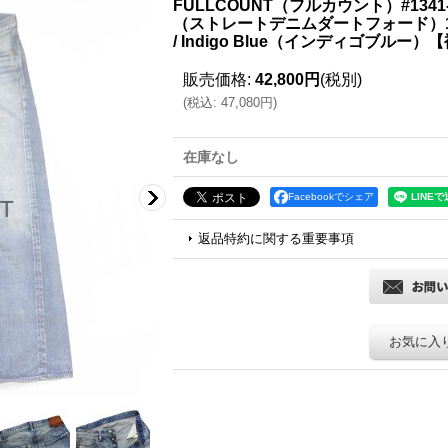
FULLCOUNT（フルカウント）#1341-1101 
（ストレートデニムダートフォード）13.7oz O
/ Indigo Blue（インディゴブルー
販売価格
:
42,800円
(税別)
(
税込
:
47,080円
)
在庫なし
Facebookでシェア
返品特約に関する重要事項
お気に入