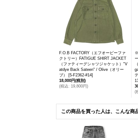
F.O.B FACTORY（エフオービーファ
※
クトリー）FATIGUE SHIRT JACKET
ー
（ファティーグシャツジャケット）"V
（
atdye Back Sateen" / Olive（オリー
g
ブ）
[
5-F2362-#14
]
18,000円
(税別)
1
(
税込
:
19,800円
)
3
(
この商品を買った人は、こんな商