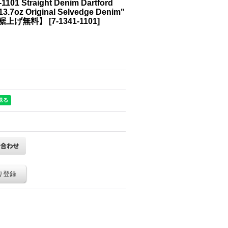
Straight Denim Dartford
riginal Selvedge Denim"
）【裾上げ無料】
[
7-1341-1101
]
り登録