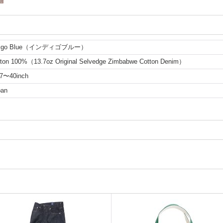
digo Blue（インディゴブルー）
ton 100%（13.7oz Original Selvedge Zimbabwe Cotton Denim）
7〜40inch
pan