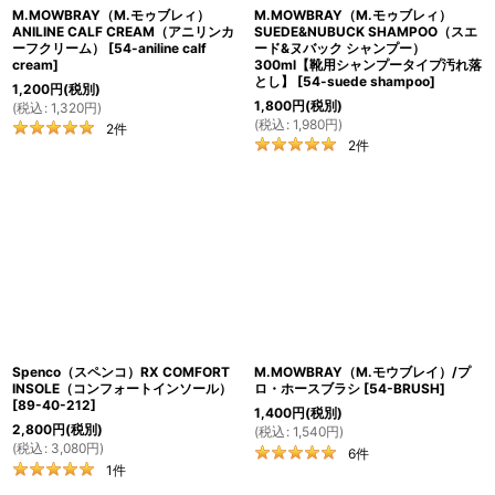
M.MOWBRAY（M.モゥブレィ）
M.MOWBRAY（M.モゥブレィ）
ANILINE CALF CREAM（アニリンカ
SUEDE&NUBUCK SHAMPOO（スエ
ーフクリーム）
[
54-aniline calf
ード&ヌバック シャンプー）
cream
]
300ml【靴用シャンプータイプ汚れ落
とし】
[
54-suede shampoo
]
1,200
円
(税別)
1,800
円
(税別)
(
税込
:
1,320
円
)
(
税込
:
1,980
円
)
2
件
2
件
Spenco（スペンコ）RX COMFORT
M.MOWBRAY（M.モウブレイ）/プ
INSOLE（コンフォートインソール）
ロ・ホースブラシ
[
54-BRUSH
]
[
89-40-212
]
1,400
円
(税別)
2,800
円
(税別)
(
税込
:
1,540
円
)
(
税込
:
3,080
円
)
6
件
1
件