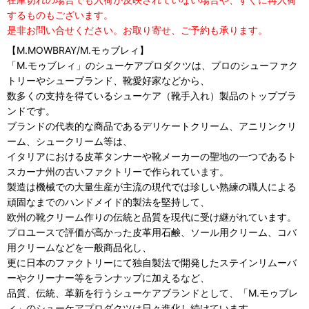
するものもございます。
是非お問い合せください。お取り寄せ、ご予約も承ります。
【M.MOWBRAY/M.モゥブレィ】
「M.モゥブレィ」のシューケアプロダクツは、プロのシューファク
トリーやシューブランド、靴愛好家などから、
数多くの支持を得ているシューケア（靴手入れ）製品のトップブラ
ンドです。
ブランドの代表的な商品であるデリケートクリーム、アニリンクリ
ーム、シュークリーム等は、
イタリアにおける皮革タンナーや靴メーカーの聖地の一つであるト
スカーナ州の古いファクトリーで作られています。
製造は機械での大量生産が主流の現代では珍しい熟練の職人による
頑固なまでのハンドメイド的製法を堅持して、
欧州の靴クリーム作りの伝統と品質を現代に受け継がれています。
プロユースで評価が高かった皮革用石鹸、ソール用クリーム、コバ
用クリームなどを一般商品化し、
更に日本のファクトリーにて独自製法で開発したステインリムーバ
ーやクリーナー等をランナップに加えるなど、
品質、伝統、革新を行うシューケアブランドとして、「M.モゥブレ
ィ」のシューケアプロダクツは日々進化し続けています。