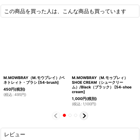
この商品を買った人は、こんな商品も買っています
M.MOWBRAY（M.モウブレイ）/ペ
M.MOWBRAY（M.モゥブレィ）
ネトレィト・ブラシ
[
54-brush
]
SHOE CREAM（シュークリー
ム）/Black（ブラック）
[
54-shoe
450
円
(税別)
cream
]
(
税込
:
495
円
)
1,000
円
(税別)
(
税込
:
1,100
円
)
レビュー