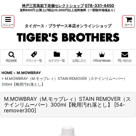
078-331-4450
神戸三宮高架下老舗セレクトショップ
送料660円 お買上げ税込10,000円以上送料無料（一部除外地域あり）
メニュー
カート
タイガース・ブラザース本店オンラインショップ
商品検索
ブランド一覧
カテゴリ一覧
お気に入り
Official Website
問い合わせ
HOME
>
M.MOWBRAY
>
M.MOWBRAY（M.モゥブレィ）STAIN REMOVER（ステインリムーバー）
300ml【靴用汚れ落とし】
M.MOWBRAY（M.モゥブレィ）STAIN REMOVER（ス
テインリムーバー）300ml【靴用汚れ落とし】
[
54-
remover300
]