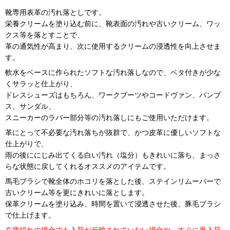
靴専用表革の汚れ落としです。
栄養クリームを塗り込む前に、靴表面の汚れや古いクリーム、ワッ
クス等を落とすことで、
革の通気性が高まり、次に使用するクリームの浸透性を向上させま
す。
軟水をベースに作られたソフトな汚れ落しなので、ベタ付きが少な
くサラッと仕上がり、
ドレスシューズはもちろん、ワークブーツやコードヴァン、パンプ
ス、サンダル、
スニーカーのラバー部分等の汚れ落しにもご使用いただけます。
革にとって不必要な汚れ落ちが抜群で、かつ皮革に優しいソフトな
仕上がりで、
雨の後ににじみ出てくる白い汚れ（塩分）もきれいに落ち、まっさ
らな状態に戻してくれるオススメのアイテムです。
馬毛ブラシで靴全体のホコリを落とした後、ステインリムーバーで
古いクリーム等を更にきれいに落とします。
保革クリームを塗り込み、時間を置いて浸透させた後、豚毛ブラシ
で仕上げます。
在庫切れの場合でも入荷が反映されていない場合や、すぐに再入荷