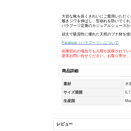
大切な靴を長くきれいにご愛用いただく
履きジワを伸ばし、型崩れを防いでくれ
パラブーツ定番のカジュアルシューズか
頑丈で吸湿性に優れた天然のブナ材を使
Paraboot（パラブーツ）について
在庫切れの場合でも入荷が反映されてい
是非お問い合せください。お取り寄せ、
商品詳細
素材
木
サイズ展開
6,7
生産国
Mad
レビュー