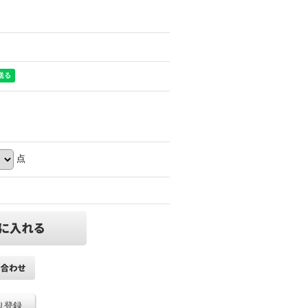
点
り登録