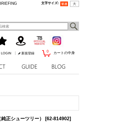
BRIEFING
文字サイズ
:
0
カートの中身
LOGIN
新規登録
ree（純正シューツリー）
[
62-814902
]