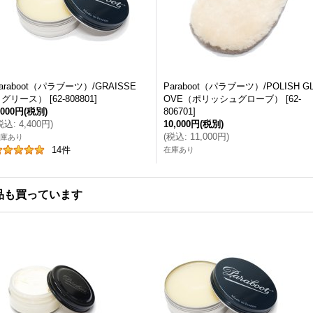
araboot（パラブーツ）/GRAISSE
Paraboot（パラブーツ）/POLISH G
（グリース）
[
62-808801
]
OVE（ポリッシュグローブ）
[
62-
,000円
(税別)
806701
]
税込
:
4,400円
)
10,000円
(税別)
(
税込
:
11,000円
)
庫あり
14
件
在庫あり
品も買っています