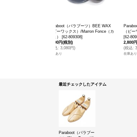
oot（パラブーツ）BEE WAX
Paraboot（パラブーツ）/GRAISSE
クス）/Incolore（無色）
（グリース）
[
62-808801
]
05
]
4,000円
(税別)
(税別)
(
税込
:
4,400円
)
080円
)
在庫あり
最近チェックしたアイテム
Paraboot（パラブー