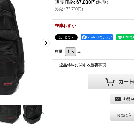
販売価格
:
67,000円
(税別)
(
税込
:
73,700円
)
在庫わずか
Facebookでシェア
数量
:
点
返品特約に関する重要事項
お気に入