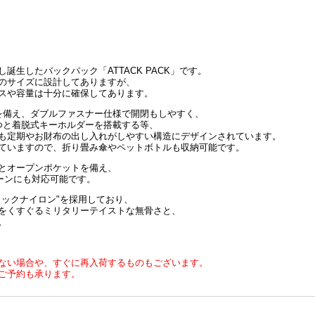
生したバックパック「ATTACK PACK」です。
のサイズに設計してありますが、
スや容量は十分に確保してあります。
を備え、ダブルファスナー仕様で開閉もしやすく、
つと着脱式キーホルダーを搭載する等、
も定期やお財布の出し入れがしやすい構造にデザインされています。
ていますので、折り畳み傘やペットボトルも収納可能です。
とオープンポケットを備え、
ーンにも対応可能です。
ィックナイロン"を採用しており、
をくすぐるミリタリーテイストな無骨さと、
。
ない場合や、すぐに再入荷するものもございます。
ご予約も承ります。