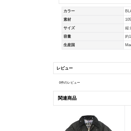
カラー
B
素材
1
サイズ
縦:
容量
約1
生産国
Ma
レビュー
0
件のレビュー
関連商品