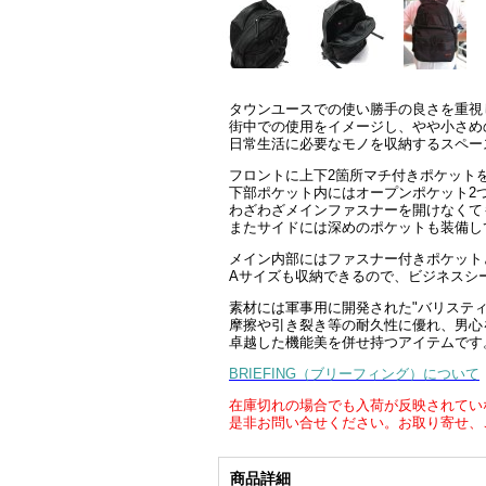
タウンユースでの使い勝手の良さを重視し誕
街中での使用をイメージし、やや小さめ
日常生活に必要なモノを収納するスペー
フロントに上下2箇所マチ付きポケット
下部ポケット内にはオープンポケット2
わざわざメインファスナーを開けなくて
またサイドには深めのポケットも装備し
メイン内部にはファスナー付きポケット
Aサイズも収納できるので、ビジネスシ
素材には軍事用に開発された"バリステ
摩擦や引き裂き等の耐久性に優れ、男心
卓越した機能美を併せ持つアイテムです
BRIEFING（ブリーフィング）について
在庫切れの場合でも入荷が反映されてい
是非お問い合せください。お取り寄せ、
商品詳細