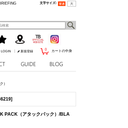
BRIEFING
文字サイズ
:
0
カートの中身
LOGIN
新規登録
ック）
6219
]
CK PACK（アタックパック）/BLA