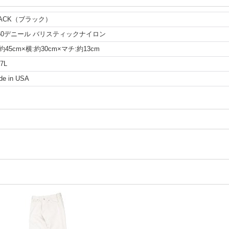
LACK（ブラック）
050デニール バリスティックナイロン
約45cm×横:約30cm×マチ:約13cm
7L
de in USA