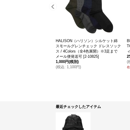
NSTOCK（ビルケンシュトッ
BRIEFING（ブリーフィング）ATTAC
IZONA（アリゾナ）"ソフトフ
K PACK（アタックパック）/DEEP S
" / Taupe Suede（トープス
EA（ディープシー）
[
BRF136219
]
[
63-951301
]
(税別)
67,000円
(税別)
,700円
)
(
税込
:
73,700円
)
在庫わずか
最近チェックしたアイテム