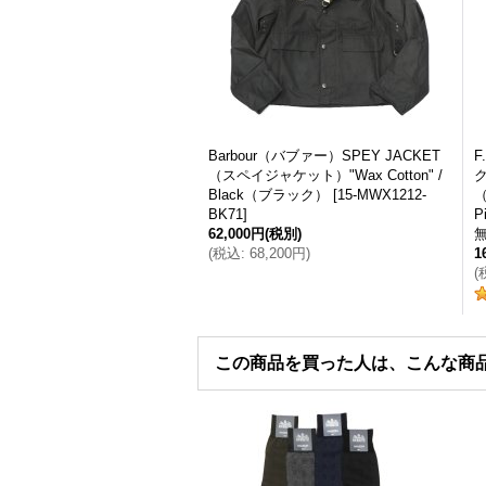
Barbour（バブァー）SPEY JACKET
F
（スペイジャケット）"Wax Cotton" /
ク
Black（ブラック）
[
15-MWX1212-
（
BK71
]
P
62,000円
(税別)
(
税込
:
68,200円
)
1
(
この商品を買った人は、こんな商