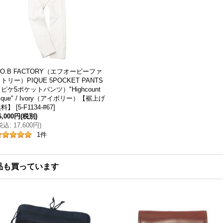
.O.B FACTORY（エフオービーファ
トリー）PIQUE 5POCKET PANTS
ピケ5ポケットパンツ）"Highcount
ique" / Ivory（アイボリー）【裾上げ
無料】
[
5-F1134-#67
]
6,000円
(税別)
税込
:
17,600円
)
1
件
品も買っています