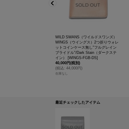
 SWANS（ワイルドスワンズ）G
WILD SWANS（ワイルドスワンズ）
AL（ジェネラル）カードケー
WINGS（ウイングス）2つ折りウォレ
プルアップ"/Black（ブラッ
ットコインケース無し"フルグレイン
NERAL-SD-BK
]
ブライドル"/Dark Stain（ダークステ
(税別)
イン）
[
WINGS-FGB-DS
]
,300円
)
40,000円
(税別)
(
税込
:
44,000円
)
か
在庫なし
最近チェックしたアイテム