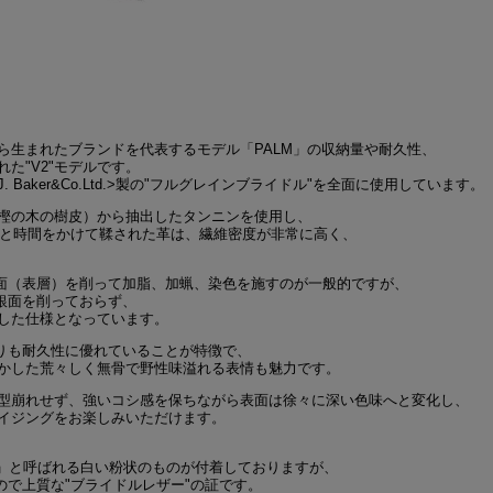
ら生まれたブランドを代表するモデル「PALM」の収納量や耐久性、
た"V2"モデルです。
. Baker&Co.Ltd.>製の"フルグレインブライドル"を全面に使用しています。
樫の木の樹皮）から抽出したタンニンを使用し、
りと時間をかけて鞣された革は、繊維密度が非常に高く、
銀面（表層）を削って加脂、加蝋、染色を施すのが一般的ですが、
銀面を削っておらず、
した仕様となっています。
よりも耐久性に優れていることが特徴で、
かした荒々しく無骨で野性味溢れる表情も魅力です。
型崩れせず、強いコシ感を保ちながら表面は徐々に深い色味へと変化し、
イジングをお楽しみいただけます。
）」と呼ばれる白い粉状のものが付着しておりますが、
ので上質な"ブライドルレザー"の証です。