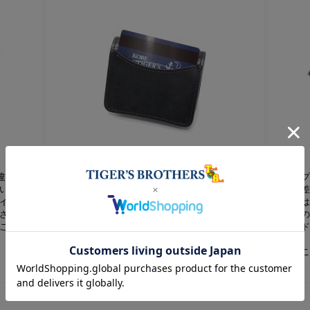
違いはあ
本体背面には使用頻度の高いカードや定期等を収
スナップ
います。
納するのに最適なカードポケットを搭載していま
かな段
イン・カ
す。緩やかにカーブを描いたワイルドスワンズな
ケット
されてお
らではのデザインが、手にも馴染みやすく、柔和
ト内部
ことがで
な印象を与えてくれます。
「カー
けます
インが
い。