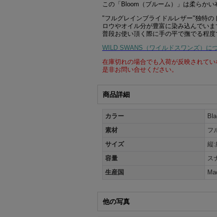
この「Bloom（ブルーム）」は柔らか
"フルグレインブライドルレザー"独特
ロウやオイル分が豊富に染み込んでいま
普段お使い頂く際に手の平で撫でる程度
WILD SWANS（ワイルドスワンズ）に
在庫切れの場合でも入荷が反映されてい
是非お問い合せください。
商品詳細
カラー
B
素材
フ
サイズ
縦:
容量
ス
生産国
Mad
他の写真