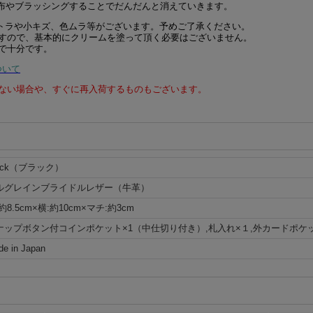
い布やブラッシングすることでだんだんと消えていきます。
のトラや小キズ、色ムラ等がございます。予めご了承ください。
すので、基本的にクリームを塗って頂く必要はございません。
で十分です。
ついて
ない場合や、すぐに再入荷するものもございます。
lack（ブラック）
ルグレインブライドルレザー（牛革）
約8.5cm×横:約10cm×マチ:約3cm
ナップボタン付コインポケット×1（中仕切り付き）,札入れ×１,外カードポケッ
e in Japan