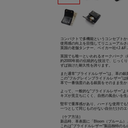
コンパクトで多機能というコンセプトか
使用感の向上を目指してリニューアルされ
英国の老舗タンナー、ベイカー社<J.&F.J
英国でも唯一といわれるオークバーク（
約2000年前の伝統的な技法で、じっく
ずば抜けた耐久性を誇ります。
また通常"ブライドルレザー"は、革の
この"フルグレインブライドルレザー"は
革で一番強度のある銀面をそのまま生か
よって、一般的な"ブライドルレザー"
キズが見立ちにくく、自然の風合いを生
堅牢で重厚感があり、ハードな使用でも
一つとして同じものがない自分だけのエ
｛ケア方法｝
新品時、革表面に「Bloom（ブルーム
これは"ブライドルレザー"製品独特のも