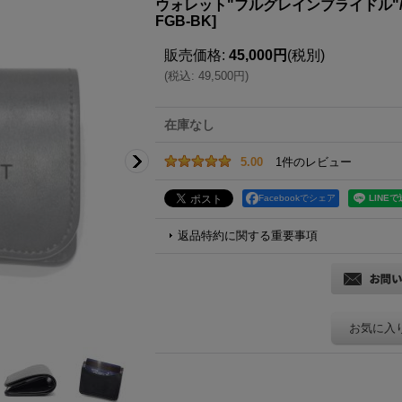
ウォレット"フルグレインブライドル"/
FGB-BK
]
販売価格
:
45,000円
(税別)
(
税込
:
49,500円
)
在庫なし
5.00
1
件のレビュー
Facebookでシェア
返品特約に関する重要事項
お気に入