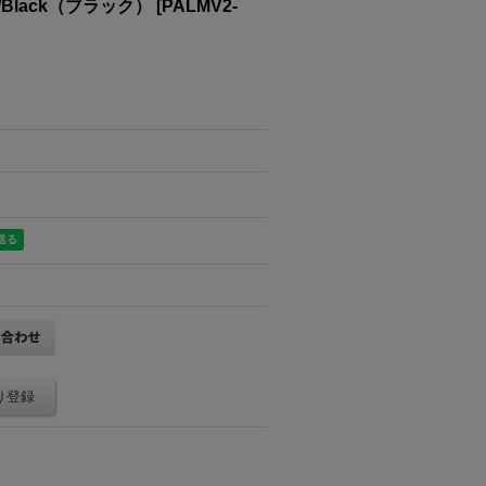
Black（ブラック）
[
PALMV2-
り登録