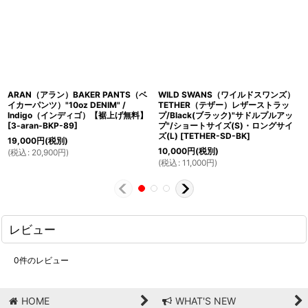
ARAN（アラン）BAKER PANTS（ベ
WILD SWANS（ワイルドスワンズ）
イカーパンツ）"10oz DENIM" /
TETHER（テザー）レザーストラッ
Indigo（インディゴ）【裾上げ無料】
プ/Black(ブラック)"サドルプルアッ
[
3-aran-BKP-89
]
プ"/ショートサイズ(S)・ロングサイ
ズ(L)
[
TETHER-SD-BK
]
19,000
円
(税別)
10,000
円
(税別)
(
税込
:
20,900
円
)
(
税込
:
11,000
円
)
レビュー
0
件のレビュー
HOME
WHAT'S NEW