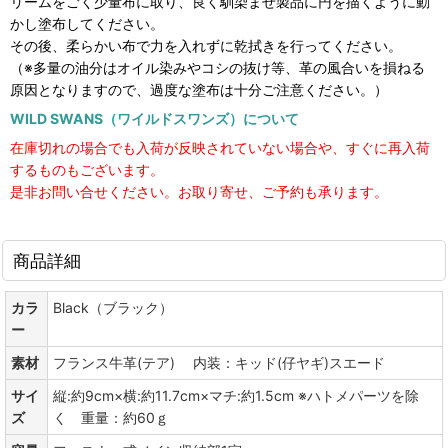
リームをごく少量布に取り、良く馴染ませ製品に円を描くように動
かし塗布してください。
その後、柔らかい布で力を入れずに乾拭きを行ってください。
（※多量の油分はオイル染みやコシの抜け等、革の風合いを損ねる
原因となりますので、過度な塗布は十分ご注意ください。）
WILD SWANS（ワイルドスワンズ）について
在庫切れの場合でも入荷が反映されていない場合や、すぐに再入荷
するものもございます。
是非お問い合せください。お取り寄せ、ご予約も承ります。
商品詳細
カラ
Black（ブラック）
ー
素材
フランス牛革(テア) 内装：キッド(仔ヤギ)スエード
サイ
縦:約9cm×横:約11.7cm×マチ:約1.5cm ※ハトメパーツを除
ズ
く 重量：約60ｇ