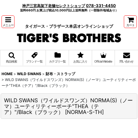
078-331-4450
神戸三宮高架下老舗セレクトショップ
送料660円 お買上げ税込10,000円以上送料無料（一部除外地域あり）
メニュー
カート
タイガース・ブラザース本店オンラインショップ
商品検索
ブランド一覧
カテゴリ一覧
お気に入り
Official Website
問い合わせ
HOME
>
WILD SWANS
>
財布・ストラップ
>
WILD SWANS（ワイルドスワンズ）NORMA(S)（ノーマ）ユーティリティーポ
ーチ"THEA（テア）"/Black（ブラック）
WILD SWANS（ワイルドスワンズ）NORMA(S)（ノー
マ）ユーティリティーポーチ"THEA（テ
ア）"/Black（ブラック）
[
NORMA-S-TH
]