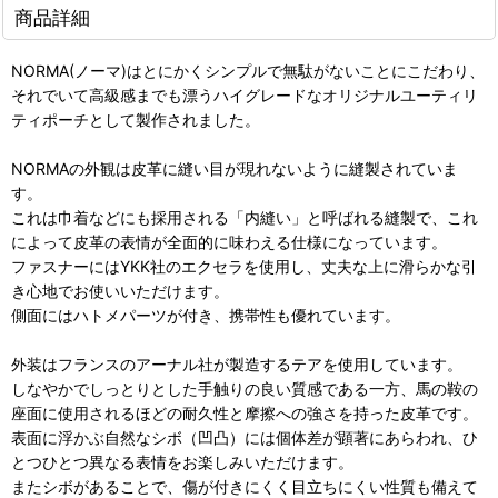
商品詳細
NORMA(ノーマ)はとにかくシンプルで無駄がないことにこだわり、
それでいて高級感までも漂うハイグレードなオリジナルユーティリ
ティポーチとして製作されました。
NORMAの外観は皮革に縫い目が現れないように縫製されていま
す。
これは巾着などにも採用される「内縫い」と呼ばれる縫製で、これ
によって皮革の表情が全面的に味わえる仕様になっています。
ファスナーにはYKK社のエクセラを使用し、丈夫な上に滑らかな引
き心地でお使いいただけます。
側面にはハトメパーツが付き、携帯性も優れています。
外装はフランスのアーナル社が製造するテアを使用しています。
しなやかでしっとりとした手触りの良い質感である一方、馬の鞍の
座面に使用されるほどの耐久性と摩擦への強さを持った皮革です。
表面に浮かぶ自然なシボ（凹凸）には個体差が顕著にあらわれ、ひ
とつひとつ異なる表情をお楽しみいただけます。
またシボがあることで、傷が付きにくく目立ちにくい性質も備えて