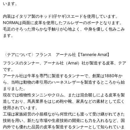
います。
内装はイタリア製のキッド(仔ヤギ)スエードを使用しています。
NORMAは両面に皮革を使用したフルレザーのポーチとなります。
毛足のそろった滑らかな手触りが心地よく、中身を優しく包みこみ
ます。
〈テアについて〉
フランス アーナル社【Tannerie Arnal】
フランスのタンナー、アーナル社（Arnal）社が製造する皮革、テア
です。
アーナル社は牛革を専門に製造するタンナーで、創業は1880年か
ら、当時は動物の牽引用のハーネスレザーを製造するところから始
まりました。
現在では植物性タンニンやクロム、または混合鞣しによる皮革を製
造しており、馬具業界をはじめ鞄や靴、家具などの素材として広く
使用されています。
工場は家族経営の小規模ながら何世代にも渡って受け継がれてきた
技術を用い、新たな市場や生産技術の開発にも力を入れるなど、国
内外でも優れた品質の皮革を製造するタンナーとして知られていま