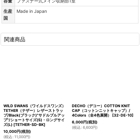
容量
ファスナー式メイン収納部1室
生産
Made in Japan
国
関連商品
WILD SWANS（ワイルドスワンズ）
DECHO（デコー）COTTON KNIT
TETHER（テザー）レザーストラッ
CAP（コットンニットキャップ）/
プ/Black(ブラック)"サドルプルアッ
4Colors（全4色展開）
[
32-DE-10
]
プ"/ショートサイズ(S)・ロングサイ
6,000
円
(税別)
ズ(L)
[
TETHER-SD-BK
]
(
税込
:
6,600
円
)
10,000
円
(税別)
(
税込
:
11,000
円
)