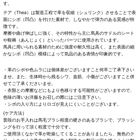
す。
テア（Thea）は製造工程で革を収縮（シュリンク）させることで表
面にシボ（凹凸）を付けた素材で、しなやかで弾力のある質感が特
徴です。
摩擦や曲げ伸ばしに強く、その特性から主に馬具のサドルのシート
や鞍褥（あんじょく）といったパーツに使用されています。
馬具に用いられる素材のために強度や耐久性は高く、また表面の細
かなシボ（凹凸）模様によって気品のある表情が印象的です。
・革のシボや色ムラには個体差がございますこと何卒ご了承下さい
ませ。また、生体時から残るシワ、血筋、小傷がございますこと併
せてご了承くださいませ。
・衣類との摩擦などにもより色移りする可能性がございますので、
色味の薄いお洋服をお召しの際にはご注意下さい。
・シボの入り方によりロゴが見えにくいことがございます。
{ケア方法｝
普段のお手入れは馬毛ブラシ程度の硬さのあるブラシで、ブラッシ
ングを行って頂く程度で十分です。
ご使用頂くなかで革が乾燥してくることがありましたら、無色のク