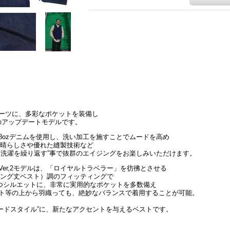
ーツに、多彩なポケットを装備し
t」のアップデートモデルです。
8ozデニムを使用し、洗い加工を施すことでムードを高め
ンの素晴らしさや優れた縫製技術など
と洗濯を繰り返す”事で抜群のエイジングをお楽しみいただけます。
er,2モデルは、「ロイヤルトラベラー」を彷彿とさせる
のロング丈ベスト）調のフィッティングで
つシルエットに、非常に実用的なポケットを多数備え
ト等の上から羽織っても、絶妙なバランスで着用することが可能。
レイヤードスタイル”に、新たなアクセントを与えるベストです。