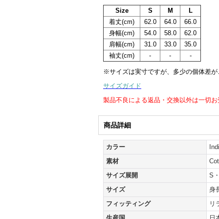
Size
S
M
L
着丈(cm)
62.0
64.0
66.0
身幅(cm)
54.0
58.0
62.0
肩幅(cm)
31.0
33.0
35.0
袖丈(cm)
-
-
-
※サイズは実寸ですが、多少の個体差が
サイズガイド
製品不良による返品・交換以外は一切お
商品詳細
カラー
In
素材
Co
サイズ展開
S
サイズ
身
フィッティング
リ
生産国
日本