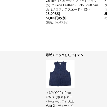
 アイビークルーソックス / 4
（ビーフィーTシャツ）/ 5Colors（全5
s（全4色展開）※3足までメール
色展開）
[
25-H5180/HM1-D001
]
[
2-14100
]
2,200円
(税別)
(税別)
(
税込
:
2,420円
)
320円
)
最近チェックしたアイテム
＜30%OFF＞Post
O'Alls（ポストオー
バーオールズ）DEE
Vest 2（ディー・ベ