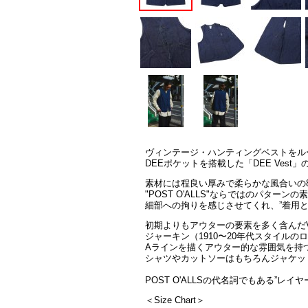
ヴィンテージ・ハンティングベストをル
DEEポケットを搭載した「DEE Ves
素材には程良い厚みで柔らかな風合いの
"POST O'ALLS"ならではのパター
細部への拘りを感じさせてくれ、
”着用
初期よりもアウターの要素を多く含んだV
ジャーキン（1910〜20年代スタイル
Aラインを描くアウター的な雰囲気を持
シャツやカットソーはもちろんジャケッ
POST O'ALLSの代名詞でもある”
＜Size Chart＞