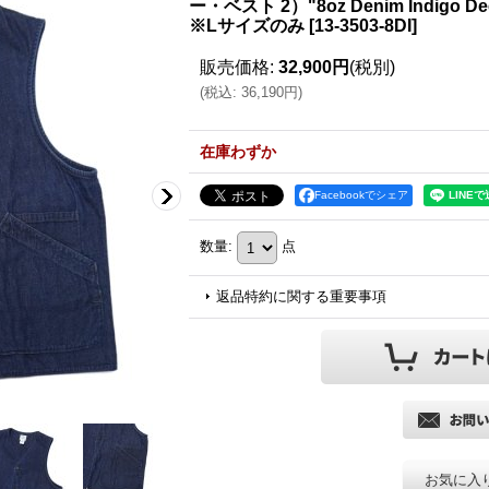
ー・ベスト 2）"8oz Denim Indigo D
※Lサイズのみ
[
13-3503-8DI
]
販売価格
:
32,900円
(税別)
(
税込
:
36,190円
)
在庫わずか
Facebookでシェア
数量
:
点
返品特約に関する重要事項
お気に入