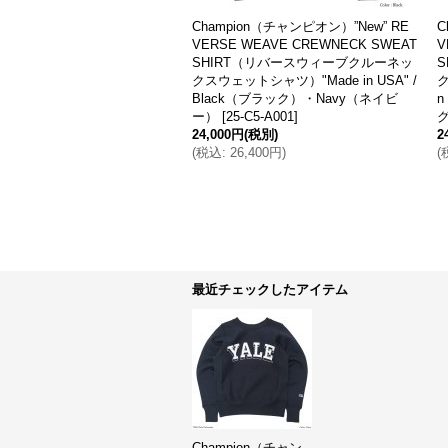
ion（チャンピオン）”New” RE
Champion（チャンピオン）”New” RE
WEAVE CREWNECK SWEAT
VERSE WEAVE PULLOVER HOODE
T（リバースウィーブクルーネッ
D SWEATSHIRT（リバースウィーブ
トシャツ）"MICHIGAN ST
プルオーバーフーデットスウェットシ
e in USA" / Moss Green
ャツ）"YALE・Made in USA" / Navy
リーン）※Sサイズのみ
[
25-
（ネイビー）
[
25-C5-A104-370
]
-560
]
28,000円
(税別)
(税別)
(
税込
:
30,800円
)
,400円
)
価格
:
24,000円
最近チェックしたアイテム
Champion（チャン