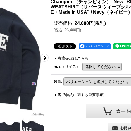
Champion（チャンピオン）”New” RE
WEATSHIRT（リバースウィーブク
E・Made in USA" / Navy（ネイビー
販売価格
:
24,000円
(税別)
(
税込
:
26,400円
)
Facebookでシェア
在庫確認はこちら
Size（サイズ）
:
数量
:
返品特約に関する重要事項