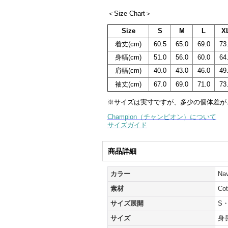
＜Size Chart＞
Size
S
M
L
X
着丈(cm)
60.5
65.0
69.0
73
身幅(cm)
51.0
56.0
60.0
64
肩幅(cm)
40.0
43.0
46.0
49
袖丈(cm)
67.0
69.0
71.0
73
※サイズは実寸ですが、多少の個体差が
Champion（チャンピオン）について
サイズガイド
商品詳細
カラー
N
素材
Co
サイズ展開
S
サイズ
身