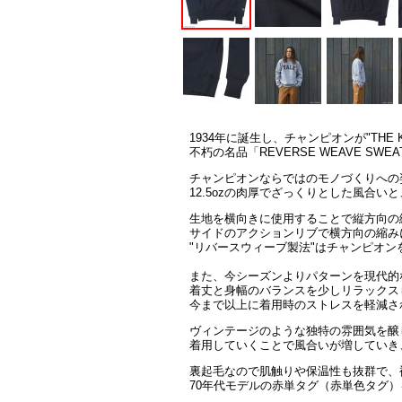
1934年に誕生し、チャンピオンが"THE K
不朽の名品「REVERSE WEAVE S
チャンピオンならではのモノづくりへの姿勢
12.5ozの肉厚でざっくりとした風合
生地を横向きに使用することで縦方向の
サイドのアクションリブで横方向の縮み
"リバースウィーブ製法"はチャンピオ
また、今シーズンよりパターンを現代的
着丈と身幅のバランスを少しリラックス
今まで以上に着用時のストレスを軽減さ
ヴィンテージのような独特の雰囲気を醸
着用していくことで風合いが増していき
裏起毛なので肌触りや保温性も抜群で、
70年代モデルの赤単タグ（赤単色タグ