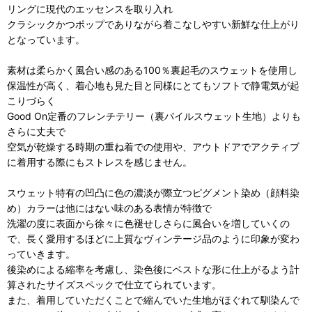
リングに現代のエッセンスを取り入れ
クラシックかつポップでありながら着こなしやすい新鮮な仕上がり
となっています。
素材は柔らかく風合い感のある100％裏起毛のスウェットを使用し
保温性が高く、着心地も見た目と同様にとてもソフトで
静電気が起
こりづらく
Good On定番のフレンチテリー（裏パイルスウェット生地）よりも
さらに丈夫で
空気が乾燥する時期の重ね着での使用や、アウトドアでアクティブ
に着用する際にもストレスを感じません。
スウェット特有の凹凸に色の濃淡が際立つピグメント染め（顔料染
め）カラーは他にはない味のある表情が特徴で
洗濯の度に表面から徐々に色褪せしさらに風合いを増していくの
で、長く愛用するほどに上質なヴィンテージ品のように印象が変わ
っていきます。
後染めによる縮率を考慮し、染色後にベストな形に仕上がるよう計
算されたサイズスペックで仕立てられています。
また、着用していただくことで縮んでいた生地がほぐれて馴染んで