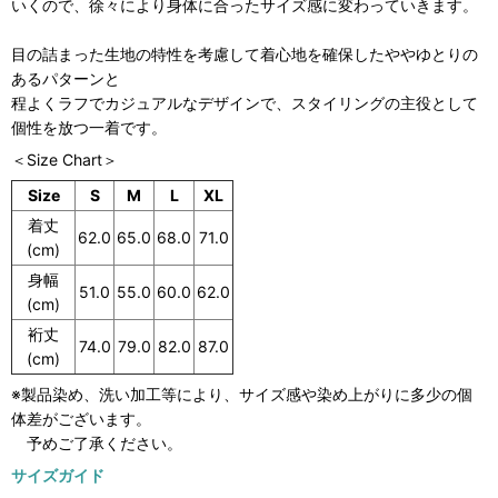
いくので、徐々により身体に合ったサイズ感に変わっていきます。
目の詰まった生地の特性を考慮して着心地を確保したややゆとりの
あるパターンと
程よくラフでカジュアルなデザインで、スタイリングの主役として
個性を放つ一着です。
＜Size Chart＞
Size
S
M
L
XL
着丈
62.0
65.0
68.0
71.0
(cm)
身幅
51.0
55.0
60.0
62.0
(cm)
裄丈
74.0
79.0
82.0
87.0
(cm)
※製品染め、洗い加工等により、サイズ感や染め上がりに多少の個
体差がございます。
予めご了承ください。
サイズガイド