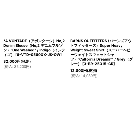
*A VONTADE（アボンタージ）No,2
BARNS OUTFITTERS (バーンズアウ
Denim Blouse（No,2 デニムブルゾ
トフィッターズ）Super Heavy
ン）"One Washed" / Indigo（インデ
Weight Sweat Shirt（スーパーヘビ
ィゴ）
[
6-VTD-0560XX-JK-OW
]
ーウェイトスウェットシャ
ツ）"Calfornia Dreamin'" / Grey（グ
32,000
円
(税別)
レー）
[
3-BR-25315-GR
]
(
税込
:
35,200
円
)
12,800
円
(税別)
(
税込
:
14,080
円
)