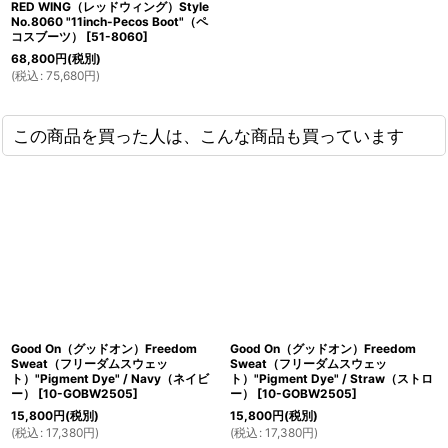
RED WING（レッドウィング）Style
No.8060 "11inch-Pecos Boot"（ペ
コスブーツ）
[
51-8060
]
68,800
円
(税別)
(
税込
:
75,680
円
)
この商品を買った人は、こんな商品も買っています
Good On（グッドオン）Freedom
Good On（グッドオン）Freedom
Sweat（フリーダムスウェッ
Sweat（フリーダムスウェッ
ト）"Pigment Dye" / Navy（ネイビ
ト）"Pigment Dye" / Straw（ストロ
ー）
[
10-GOBW2505
]
ー）
[
10-GOBW2505
]
15,800
円
(税別)
15,800
円
(税別)
(
税込
:
17,380
円
)
(
税込
:
17,380
円
)