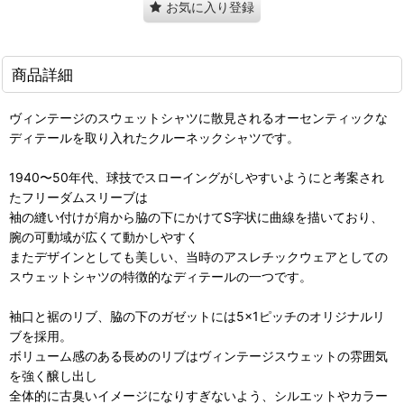
お気に入り登録
商品詳細
ヴィンテージのスウェットシャツに散見されるオーセンティックな
ディテールを取り入れたクルーネックシャツです。
1940〜50年代、球技でスローイングがしやすいようにと考案され
たフリーダムスリーブは
袖の縫い付けが肩から脇の下にかけてS字状に曲線を描いており、
腕の可動域が広くて動かしやすく
またデザインとしても美しい、当時のアスレチックウェアとしての
スウェットシャツの特徴的なディテールの一つです。
袖口と裾のリブ、脇の下のガゼットには5×1ピッチのオリジナルリ
ブを採用。
ボリューム感のある長めのリブはヴィンテージスウェットの雰囲気
を強く醸し出し
全体的に古臭いイメージになりすぎないよう、シルエットやカラー