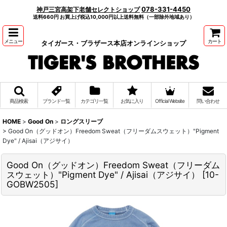
078-331-4450
神戸三宮高架下老舗セレクトショップ
送料660円 お買上げ税込10,000円以上送料無料（一部除外地域あり）
メニュー
カート
タイガース・ブラザース本店オンラインショップ
商品検索
ブランド一覧
カテゴリ一覧
お気に入り
Official Website
問い合わせ
HOME
>
Good On
>
ロングスリーブ
>
Good On（グッドオン）Freedom Sweat（フリーダムスウェット）"Pigment
Dye" / Ajisai（アジサイ）
Good On（グッドオン）Freedom Sweat（フリーダム
スウェット）"Pigment Dye" / Ajisai（アジサイ）
[
10-
GOBW2505
]