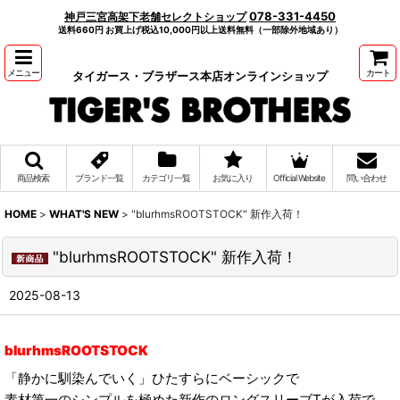
078-331-4450
神戸三宮高架下老舗セレクトショップ
送料660円 お買上げ税込10,000円以上送料無料（一部除外地域あり）
メニュー
カート
タイガース・ブラザース本店オンラインショップ
商品検索
ブランド一覧
カテゴリ一覧
お気に入り
Official Website
問い合わせ
HOME
>
WHAT'S NEW
>
"blurhmsROOTSTOCK" 新作入荷！
"blurhmsROOTSTOCK" 新作入荷！
2025-08-13
blurhmsROOTSTOCK
「静かに馴染んでいく」ひたすらにベーシックで
素材第一のシンプルを極めた新作のロングスリーブTが入荷で