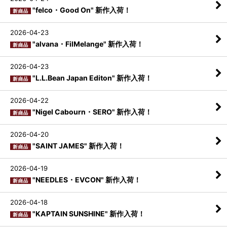
"felco・Good On" 新作入荷！
2026-04-23
"alvana・FilMelange" 新作入荷！
2026-04-23
"L.L.Bean Japan Editon" 新作入荷！
2026-04-22
"Nigel Cabourn・SERO" 新作入荷！
2026-04-20
"SAINT JAMES" 新作入荷！
2026-04-19
"NEEDLES・EVCON" 新作入荷！
2026-04-18
"KAPTAIN SUNSHINE" 新作入荷！