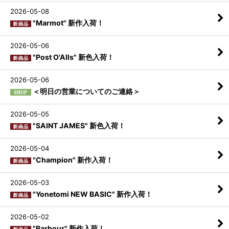
2026-05-08
"Marmot" 新作入荷！
2026-05-06
"Post O'Alls" 新色入荷！
2026-05-06
＜明日の営業についてのご連絡＞
2026-05-05
"SAINT JAMES" 新色入荷！
2026-05-04
"Champion" 新作入荷！
2026-05-03
"Yonetomi NEW BASIC" 新作入荷！
2026-05-02
"Barbour" 新作入荷！