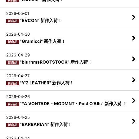
2026-05-01
"EVCON" 新作入荷！
2026-04-30
"Gramicci" 新作入荷！
2026-04-29
"blurhmsROOTSTOCK" 新作入荷！
2026-04-27
"Y'2 LEATHER" 新作入荷！
2026-04-26
"*A VONTADE・MODMNT・Post O'Alls" 新作入荷！
2026-04-25
"BARBARIAN" 新作入荷！
2026-04-24