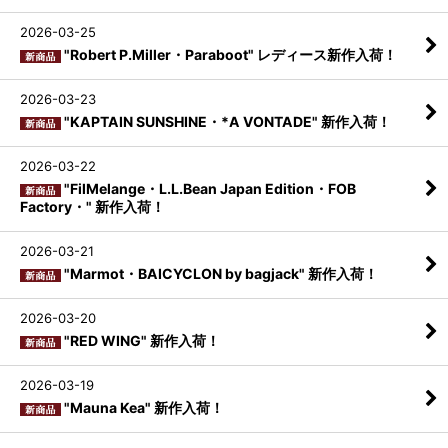
2026-03-25
"Robert P.Miller・Paraboot" レディース新作入荷！
2026-03-23
"KAPTAIN SUNSHINE・*A VONTADE" 新作入荷！
2026-03-22
"FilMelange・L.L.Bean Japan Edition・FOB
Factory・" 新作入荷！
2026-03-21
"Marmot・BAICYCLON by bagjack" 新作入荷！
2026-03-20
"RED WING" 新作入荷！
2026-03-19
"Mauna Kea" 新作入荷！