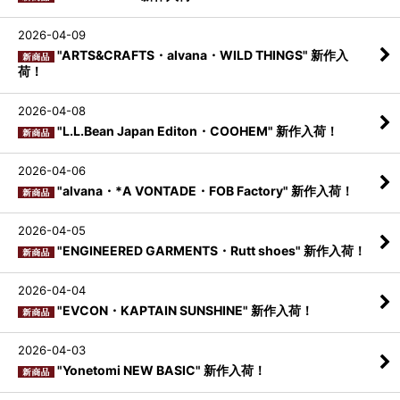
2026-04-09
"ARTS&CRAFTS・alvana・WILD THINGS" 新作入
荷！
2026-04-08
"L.L.Bean Japan Editon・COOHEM" 新作入荷！
2026-04-06
"alvana・*A VONTADE・FOB Factory" 新作入荷！
2026-04-05
"ENGINEERED GARMENTS・Rutt shoes" 新作入荷！
2026-04-04
"EVCON・KAPTAIN SUNSHINE" 新作入荷！
2026-04-03
"Yonetomi NEW BASIC" 新作入荷！