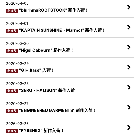
2026-04-02
"blurhmsROOTSTOCK" 新作入荷！
2026-04-01
"KAPTAIN SUNSHINE・Marmot" 新作入荷！
2026-03-30
"Nigel Cabourn" 新作入荷！
2026-03-29
"G.H.Bass" 入荷！
2026-03-28
"SERO・HALISON" 新作入荷！
2026-03-27
"ENGINEERED GARMENTS" 新作入荷！
2026-03-26
"PYRENEX" 新作入荷！