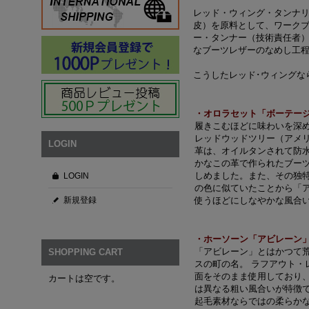
レッド・ウィング・タンナ
皮）を原料として、ワーク
ー・タンナー（技術責任者）
なブーツレザーのなめし工
こうしたレッド･ウィングな
・オロラセット「ボーテー
履きこむほどに味わいを深
レッドウッドツリー（アメ
LOGIN
革は、オイルタンされて防
かなこの革で作られたブー
しめました。また、その独
LOGIN
の色に似ていたことから「
新規登録
使うほどにしなやかな風合
・ホーソーン「アビレーン
「アビレーン」とはかつて
SHOPPING CART
スの町の名。 ラフアウト・
面をそのまま使用しており
カートは空です。
は異なる粗い風合いが特徴
起毛素材ならではの柔らか