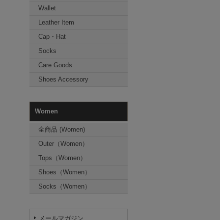
Wallet
Leather Item
Cap・Hat
Socks
Care Goods
Shoes Accessory
Women
全商品 (Women)
Outer（Women）
Tops（Women）
Shoes（Women）
Socks（Women）
メールマガジン