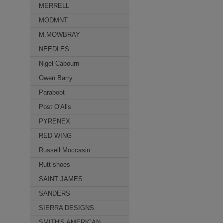
MERRELL
MODMNT
M.MOWBRAY
NEEDLES
Nigel Cabourn
Owen Barry
Paraboot
Post O'Alls
PYRENEX
RED WING
Russell Moccasin
Rutt shoes
SAINT JAMES
SANDERS
SIERRA DESIGNS
SMITH'S AMERICAN