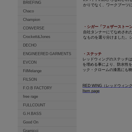
BRIEFING
かりでなく、ワークブーツ
Chaco
Champion
・シガー「フェザーストー
CONVERSE
自社タンナーにてなめされ
Crockett&Jones
なものを選り分けました。
DECHO
ENGINEERED GARMENTS
・ステッチ
レッドウィングのステッチ
EVCON
を埋める事により、防水性を
ック・クロームの漆黒にも映
FilMelange
FILSON
RED WING（レッドウィ
F.O.B FACTORY
Item page
free rage
FULLCOUNT
G.H.BASS
Good On
Gramicci