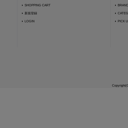
SHOPPING CART
BRAN
新規登録
CATE
LOGIN
PICK 
Copyright(C