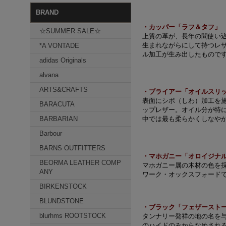
BRAND
・カッパー「ラフ＆タフ」
☆SUMMER SALE☆
上質の革が、長年の間使い
生まれながらにして持つレ
*A VONTADE
ル加工が生み出したもので
adidas Originals
alvana
ARTS&CRAFTS
・ブライアー「オイルスリ
表面にシボ（しわ）加工を
BARACUTA
ップレザー。オイル分が特に
BARBARIAN
中では最も柔らかくしなや
Barbour
BARNS OUTFITTERS
・マホガニー「オロイジナ
BEORMA LEATHER COMP
マホガニー属の木材の色を
ANY
ワーク・オックスフォード
BIRKENSTOCK
BLUNDSTONE
・ブラック「フェザースト
blurhms ROOTSTOCK
タンナリー発祥の地の名を
のハイドのみからなめされ