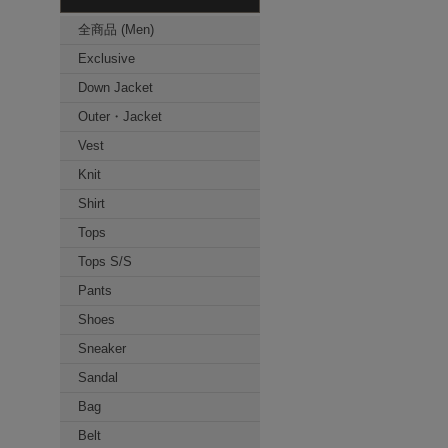
全商品 (Men)
Exclusive
Down Jacket
Outer・Jacket
Vest
Knit
Shirt
Tops
Tops S/S
Pants
Shoes
Sneaker
Sandal
Bag
Belt