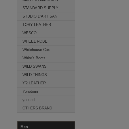
STANDARD SUPPLY
STUDIO D'ARTISAN
TORY LEATHER
WESCO
WHEEL ROBE
Whitehouse Cox
White's Boots
WILD SWANS
WILD THINGS
Y'2 LEATHER
Yonetomi
yoused
OTHERS BRAND
Men