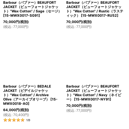
Barbour（バブァー）BEAUFORT
Barbour（バブァー）BEAUFORT
JACKET（ビューフォートジャケッ
JACKET（ビューフォートジャケッ
ト）”Wax Cotton” / Sage（セージ）
ト）"Wax Cotton" / Rustic（ラステ
[
15-MWX0017-SG91
]
ィック）
[
15-MWX0017-RU52
]
70,000
円
(税別)
70,000
円
(税別)
(
税込
:
77,000
円
)
(
税込
:
77,000
円
)
Barbour（バブァー）BEDALE
Barbour（バブァー）BEAUFORT
JACKET（ビデイルジャケッ
JACKET（ビューフォートジャケッ
ト）"Wax Cotton" / Archive
ト）"Wax Cotton" / Navy（ネイビ
Olive（アーカイブオリーブ）
[
15-
ー）
[
15-MWX0017-NY91
]
MWX0018-AO
]
70,000
円
(税別)
64,000
円
(税別)
(
税込
:
77,000
円
)
(
税込
:
70,400
円
)
1
件