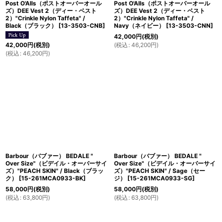
Post O'Alls（ポストオーバーオール
Post O'Alls（ポストオーバーオール
ズ）DEE Vest 2（ディー・ベスト
ズ）DEE Vest 2（ディー・ベスト
2）"Crinkle Nylon Taffeta" /
2）"Crinkle Nylon Taffeta" /
Black（ブラック）
[
13-3503-CNB
]
Navy（ネイビー）
[
13-3503-CNN
]
42,000
円
(税別)
(
税込
:
46,200
円
)
42,000
円
(税別)
(
税込
:
46,200
円
)
Barbour（バブァー） BEDALE "
Barbour（バブァー） BEDALE "
Over Size"（ビデイル・オーバーサイ
Over Size"（ビデイル・オーバーサイ
ズ）"PEACH SKIN" / Black（ブラッ
ズ）"PEACH SKIN" / Sage（セー
ク）
[
15-261MCA0933-BK
]
ジ）
[
15-261MCA0933-SG
]
58,000
円
(税別)
58,000
円
(税別)
(
税込
:
63,800
円
)
(
税込
:
63,800
円
)