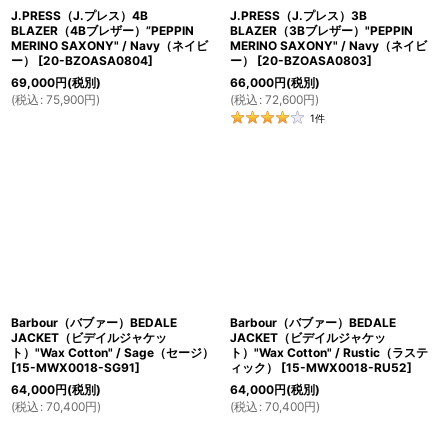
J.PRESS（J.プレス）4B
J.PRESS（J.プレス）3B
BLAZER（4Bブレザー）”PEPPIN
BLAZER（3Bブレザー）"PEPPIN
MERINO SAXONY" / Navy（ネイビ
MERINO SAXONY" / Navy（ネイビ
ー）
[
20-BZOASA0804
]
ー）
[
20-BZOASA0803
]
69,000
円
(税別)
66,000
円
(税別)
(
税込
:
75,900
円
)
(
税込
:
72,600
円
)
1
件
Barbour（バブァー）BEDALE
Barbour（バブァー）BEDALE
JACKET（ビデイルジャケッ
JACKET（ビデイルジャケッ
ト）"Wax Cotton" / Sage（セージ）
ト）"Wax Cotton" / Rustic（ラステ
[
15-MWX0018-SG91
]
ィック）
[
15-MWX0018-RU52
]
64,000
円
(税別)
64,000
円
(税別)
(
税込
:
70,400
円
)
(
税込
:
70,400
円
)