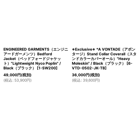
ENGINEERED GARMENTS（エンジニ
※Exclusive※ *A VONTADE（アボン
アードガーメンツ）Bedford
タージ）Stand Collar Coverall（スタ
Jacket（ベッドフォードジャケッ
ンドカラーカバーオール）"Heavy
ト）"Lightweight Nyco Poplin" /
Moleskin" / Black（ブラック）
[
6-
Black（ブラック）
[
1-SW200
]
VTD-0502-JK-TB
]
49,000
円
(税別)
36,000
円
(税別)
(
税込
:
53,900
円
)
(
税込
:
39,600
円
)