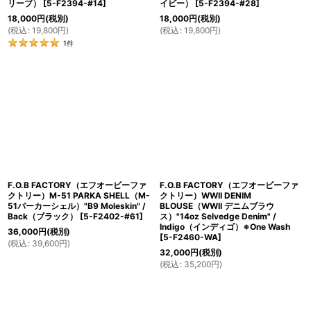
リーブ）
[
5-F2394-#14
]
イビー）
[
5-F2394-#28
]
18,000
円
(税別)
18,000
円
(税別)
(
税込
:
19,800
円
)
(
税込
:
19,800
円
)
1
件
F.O.B FACTORY（エフオービーファ
F.O.B FACTORY（エフオービーファ
クトリー）M-51 PARKA SHELL（M-
クトリー）WWII DENIM
51パーカーシェル）"B9 Moleskin" /
BLOUSE（WWII デニムブラウ
Back（ブラック）
[
5-F2402-#61
]
ス）"14oz Selvedge Denim" /
Indigo（インディゴ）※One Wash
36,000
円
(税別)
[
5-F2460-WA
]
(
税込
:
39,600
円
)
32,000
円
(税別)
(
税込
:
35,200
円
)