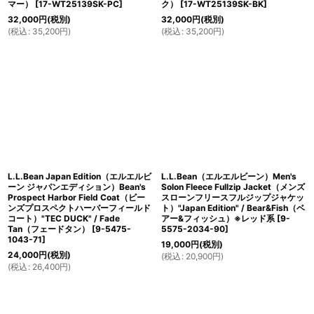
マー）
[
17-WT25139SK-PC
]
ク）
[
17-WT25139SK-BK
]
32,000
円
(税別)
32,000
円
(税別)
(
税込
:
35,200
円
)
(
税込
:
35,200
円
)
L.L.Bean Japan Edition（エルエルビ
L.L.Bean（エルエルビーン）Men's
ーン ジャパンエディション）Bean's
Solon Fleece Fullzip Jacket（メンズ
Prospect Harbor Field Coat（ビー
スローンフリースフルジップジャケッ
ンズプロスペクトハーバーフィールド
ト）"Japan Edition" / Bear&Fish（ベ
コート）"TEC DUCK" / Fade
アー&フィッシュ）※レッド系
[
9-
Tan（フェードタン）
[
9-5475-
5575-2034-90
]
1043-71
]
19,000
円
(税別)
24,000
円
(税別)
(
税込
:
20,900
円
)
(
税込
:
26,400
円
)