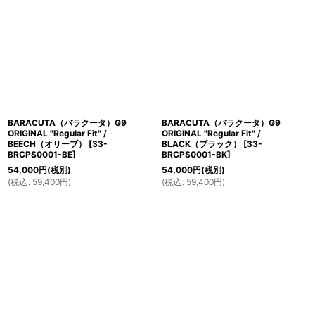
BARACUTA（バラクータ）G9
BARACUTA（バラクータ）G9
ORIGINAL "Regular Fit" /
ORIGINAL "Regular Fit" /
BEECH（オリーブ）
[
33-
BLACK（ブラック）
[
33-
BRCPS0001-BE
]
BRCPS0001-BK
]
54,000
円
(税別)
54,000
円
(税別)
(
税込
:
59,400
円
)
(
税込
:
59,400
円
)