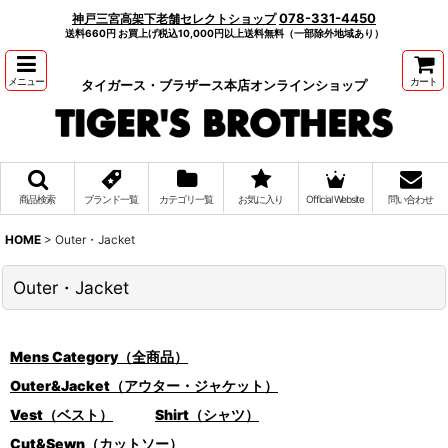
078-331-4450
神戸三宮高架下老舗セレクトショップ
送料660円 お買上げ税込10,000円以上送料無料（一部除外地域あり）
メニュー
カート
タイガース・ブラザース本店オンラインショップ
商品検索
ブランド一覧
カテゴリ一覧
お気に入り
Official Website
問い合わせ
HOME
>
Outer・Jacket
Outer・Jacket
Mens Category（全商品）
Outer&Jacket（アウター・ジャケット）
Vest（ベスト）
Shirt（シャツ）
Cut&Sewn（カットソー）