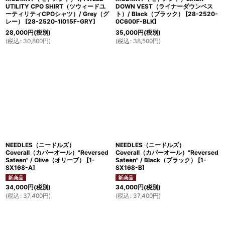
UTILITY CPO SHIRT（ツウィードユ
DOWN VEST（ライナーダウンベス
ーティリティCPOシャツ）/ Grey（グ
ト）/ Black（ブラック）
[
28-2520-
レー）
[
28-2520-1l015F-GRY
]
0C600F-BLK
]
28,000
円
(税別)
35,000
円
(税別)
(
税込
:
30,800
円
)
(
税込
:
38,500
円
)
NEEDLES（ニードルズ）
NEEDLES（ニードルズ）
Coverall（カバーオール）"Reversed
Coverall（カバーオール）"Reversed
Sateen" / Olive（オリーブ）
[
1-
Sateen" / Black（ブラック）
[
1-
SX168-A
]
SX168-B
]
34,000
円
(税別)
34,000
円
(税別)
(
税込
:
37,400
円
)
(
税込
:
37,400
円
)