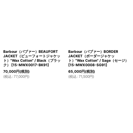
Barbour（バブァー）BEAUFORT
Barbour（バブァー）BORDER
JACKET（ビューフォートジャケッ
JACKET（ボーダージャケッ
ト）"Wax Cotton" / Black（ブラッ
ト）"Wax Cotton" / Sage（セージ）
ク）
[
15-MWX0017-BK91
]
[
15-MWX0008-SG91
]
70,000
円
(税別)
65,000
円
(税別)
(
税込
:
77,000
円
)
(
税込
:
71,500
円
)