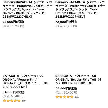
Barbour×BARACUTA（バブァー×バ
Barbour×BARACUTA（バブァー×バ
ラクータ）Proton Wax Jacket（ポー
ラクータ）Proton Wax Jacket（ポー
トンワックスジャケット）"Wax
トンワックスジャケット）"Wax
Cotton" / Black（ブラック）
[
15-
Cotton" / Olive（オリーブ）
[
15-
252MWX2237-BLK
]
252MWX2237-OLV
]
72,000
円
(税別)
72,000
円
(税別)
(
税込
:
79,200
円
)
(
税込
:
79,200
円
)
BARACUTA（バラクータ）G9
BARACUTA（バラクータ）G9
ORIGINAL "Regular Fit" /
ORIGINAL "Regular Fit" / TAN（タ
Dk.NAVY（ダークネイビー）
[
33-
ン）
[
33-BRCPS0001-TN
]
BRCPS0001-DN
]
54,000
円
(税別)
54,000
円
(税別)
(
税込
:
59,400
円
)
(
税込
:
59,400
円
)
2
件
1
件