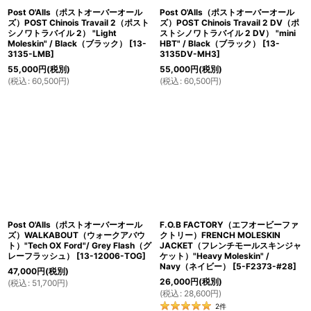
Post O'Alls（ポストオーバーオール
Post O'Alls（ポストオーバーオール
ズ）POST Chinois Travail 2（ポスト
ズ）POST Chinois Travail 2 DV（ポ
シノワトラバイル 2） "Light
ストシノワトラバイル 2 DV） "mini
Moleskin" / Black（ブラック）
[
13-
HBT" / Black（ブラック）
[
13-
3135-LMB
]
3135DV-MH3
]
55,000
円
(税別)
55,000
円
(税別)
(
税込
:
60,500
円
)
(
税込
:
60,500
円
)
Post O'Alls（ポストオーバーオール
F.O.B FACTORY（エフオービーファ
ズ）WALKABOUT（ウォークアバウ
クトリー）FRENCH MOLESKIN
ト）"Tech OX Ford"/ Grey Flash（グ
JACKET（フレンチモールスキンジャ
レーフラッシュ）
[
13-12006-TOG
]
ケット）"Heavy Moleskin" /
Navy（ネイビー）
[
5-F2373-#28
]
47,000
円
(税別)
26,000
円
(税別)
(
税込
:
51,700
円
)
(
税込
:
28,600
円
)
2
件