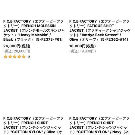
F.O.B FACTORY（エフオービーファ
F.O.B FACTORY（エフオービーファ
クトリー）FRENCH MOLESKIN
クトリー）FATIGUE SHIRT
JACKET（フレンチモールスキンジャ
JACKET（ファティーグシャツジャケ
ケット）"Heavy Moleskin" /
ット）"Vatdye Back Sateen" /
Black（ブラック）
[
5-F2373-#61
]
Olive（オリーブ）
[
5-F2362-#14
]
26,000
円
(税別)
18,000
円
(税別)
(
税込
:
28,600
円
)
(
税込
:
19,800
円
)
1
件
F.O.B FACTORY（エフオービーファ
F.O.B FACTORY（エフオービーファ
クトリー）FRENCH SHIRT
クトリー）FRENCH SHIRT
JACKET（フレンチシャツジャケッ
JACKET（フレンチシャツジャケッ
ト）"COTTON NYLON" / Olive（オ
ト）"COTTON NYLON" / Navy（ネ