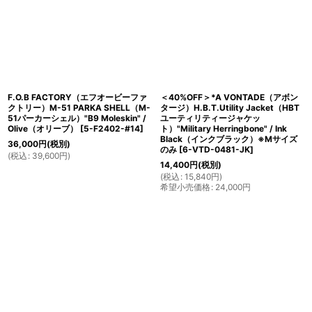
F.O.B FACTORY（エフオービーファ
＜40%OFF＞*A VONTADE（アボン
クトリー）M-51 PARKA SHELL（M-
タージ）H.B.T.Utility Jacket（HBT
51パーカーシェル）"B9 Moleskin" /
ユーティリティージャケッ
Olive（オリーブ）
[
5-F2402-#14
]
ト）"Military Herringbone" / Ink
Black（インクブラック）※Mサイズ
36,000
円
(税別)
のみ
[
6-VTD-0481-JK
]
(
税込
:
39,600
円
)
14,400
円
(税別)
(
税込
:
15,840
円
)
希望小売価格
:
24,000
円