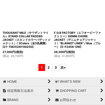
THOUSANT MILE（サウザントマイ
F.O.B FACTORY（エフオービーファ
ル）STAND COLLAR PADDED
クトリー）DENIM CHORE
JACKET（スタンドカラーパデットジ
JACKET（デニムチョアジャケッ
ャケット）/ 3Colors（全3色展開）
ト）”BLANKET LINER” / Blue（ブル
[
27-TM252NY00250
]
ー）
[
5-F2456-OW
]
27,000
円
(税別)
38,000
円
(税別)
(
税込
:
29,700
円
)
(
税込
:
41,800
円
)
1
2
3
次
»
HOME
WHAT'S NEW
特定商取引法表示
SHOPPING CART
BRAND
お問合わせ