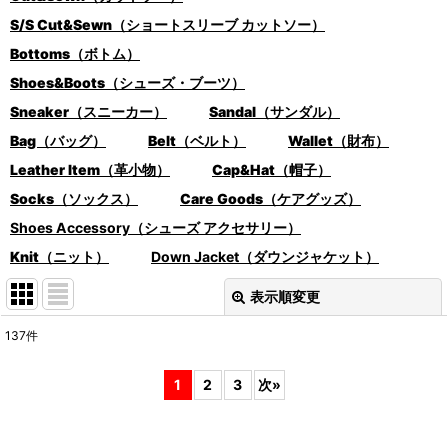
S/S Cut&Sewn（ショートスリーブ カットソー）
Bottoms（ボトム）
Shoes&Boots（シューズ・ブーツ）
Sneaker（スニーカー）
Sandal（サンダル）
Bag（バッグ）
Belt（ベルト）
Wallet（財布）
Leather Item（革小物）
Cap&Hat（帽子）
Socks（ソックス）
Care Goods（ケアグッズ）
Shoes Accessory（シューズ アクセサリー）
Knit（ニット）
Down Jacket（ダウンジャケット）
表示順変更
閉じる
137
件
表示数
:
1
2
3
次
»
在庫あり
並び順
: