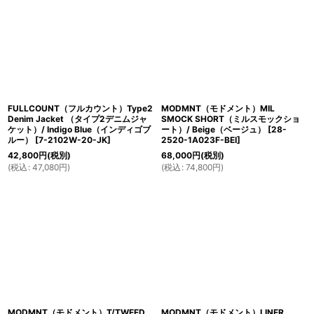
絞り込む
FULLCOUNT（フルカウント）Type2
MODMNT（モドメント）MIL
Denim Jacket （タイプ2デニムジャ
SMOCK SHORT（ミルスモックショ
ケット）/ Indigo Blue（インディゴブ
ート）/ Beige（ベージュ）
[
28-
ルー）
[
7-2102W-20-JK
]
2520-1A023F-BEI
]
42,800
円
(税別)
68,000
円
(税別)
(
税込
:
47,080
円
)
(
税込
:
74,800
円
)
MODMNT（モドメント）T/TWEED
MODMNT（モドメント）LINER