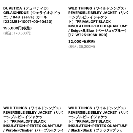
DUVETICA（デュベティカ）
WILD THINGS（ワイルドシングス）
GELAIONEDUE（ジェライオネドゥ
REVERSIBLE BELEY JACKET（リバ
エ）/ 848（selva）カーキ
ーシブルビレイジャケッ
[
232MB1-10071-00-10420
]
ト）”PRIMALOFT BLACK
INSULATION+PERTEX QUANTUM"
155,000
円
(税別)
/ Beige×R,Blue（ベージュ×ブルー）
(
税込
:
170,500
円
)
[
17-WT25139SK-BRB
]
32,000
円
(税別)
(
税込
:
35,200
円
)
WILD THINGS（ワイルドシングス）
WILD THINGS（ワイルドシングス）
REVERSIBLE BELEY JACKET（リバ
REVERSIBLE BELEY JACKET（リバ
ーシブルビレイジャケッ
ーシブルビレイジャケッ
ト）”PRIMALOFT BLACK
ト）”PRIMALOFT BLACK
INSULATION+PERTEX QUANTUM"
INSULATION+PERTEX QUANTUM"
/ Purple×Climber（パープル×クライ
/ Black×Black（ブラック×ブラッ