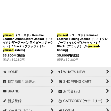
在庫あり
並び順
:
ブランド
:
yoused
（ユーズド）Remake
yoused
（ユーズド）Remake
Leather Urban Liders Jacket（リメ
Leather Fishing Jacket（リメイクレ
イクレザーアーバンライダースジャケ
ザーフィッシングジャケット）/
ット）/ Black（ブラック）
[
3-
Black（ブラック）
[
3-
yoused
-
カテゴリー
:
yoused
-riders
]
fishing
]
35,800
円
(税別)
35,800
円
(税別)
(
税込
:
39,380
円
)
(
税込
:
39,380
円
)
絞り込む
HOME
WHAT'S NEW
特定商取引法表示
SHOPPING CART
BRAND
お問合わせ
新規登録
CATEGORY (カテゴリー)
メールマガジン
LOGIN