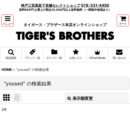
078-331-4450
神戸三宮高架下老舗セレクトショップ
送料660円 お買上げ税込10,000円以上送料無料（一部除外地域あり）
メニュー
カート
タイガース・ブラザース本店オンラインショップ
商品検索
ブランド一覧
カテゴリ一覧
お気に入り
Official Website
問い合わせ
HOME
>
"yoused"
の
検索結果
"yoused"
の
検索結果
表示順変更
閉じる
2
件
商品検索
:
表示数
: