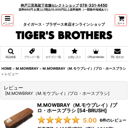
078-331-4450
神戸三宮高架下老舗セレクトショップ
送料660円 お買上げ税込10,000円以上送料無料（一部除外地域あり）
メニュー
カート
タイガース・ブラザース本店オンラインショップ
商品検索
ブランド一覧
カテゴリ一覧
お気に入り
Official Website
問い合わせ
HOME
>
M.MOWBRAY
>
M.MOWBRAY（M.モウブレイ）/プロ・ホースブラシ
>
レビュー
レビュー
[
M.MOWBRAY（M.モウブレイ）/プロ・ホースブラシ
]
M.MOWBRAY（M.モウブレイ）/プ
ロ・ホースブラシ
[
54-BRUSH
]
5.00
6
件のレビュー