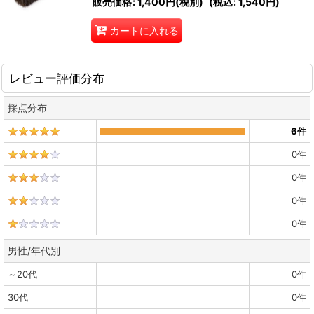
販売価格
:
1,400円
(税別)
(
税込
:
1,540円
)
カートに入れる
レビュー評価分布
採点分布
6
件
0
件
0
件
0
件
0
件
男性/年代別
～20代
0
件
30代
0
件