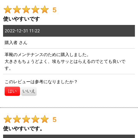
5
期間
:
使いやすいです
星の数
:
2022-12-31 11:22
購入者
さん
年代
:
革靴のメンテナンスのために購入しました。
大きさもちょうどよく、埃もサッとはらえるのでとても良いで
性別
:
す。
並び順
:
このレビューは参考になりましたか？
はい
いいえ
絞り込む
5
使いやすいです。